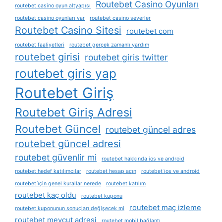
Routebet Casino Oyunları
routebet casino oyun altyapısı
routebet casino oyunları var
routebet casino severler
Routebet Casino Sitesi
routebet com
routebet faaliyetleri
routebet gerçek zamanlı yardım
routebet girisi
routebet giris twitter
routebet giris yap
Routebet Giriş
Routebet Giriş Adresi
Routebet Güncel
routebet güncel adres
routebet güncel adresi
routebet güvenlir mi
routebet hakkında ios ve android
routebet hedef katılımcılar
routebet hesap açın
routebet i̇os ve android
routebet i̇çin genel kurallar nerede
routebet katılım
routebet kaç oldu
routebet kuponu
routebet maç izleme
routebet kuponunun sonuçları değişecek mi
routebet mevcut adresi
routebet mobil bağlantı