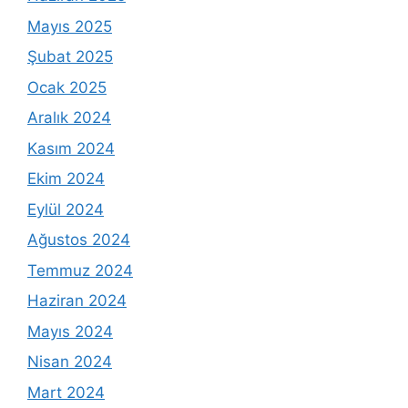
Mayıs 2025
Şubat 2025
Ocak 2025
Aralık 2024
Kasım 2024
Ekim 2024
Eylül 2024
Ağustos 2024
Temmuz 2024
Haziran 2024
Mayıs 2024
Nisan 2024
Mart 2024