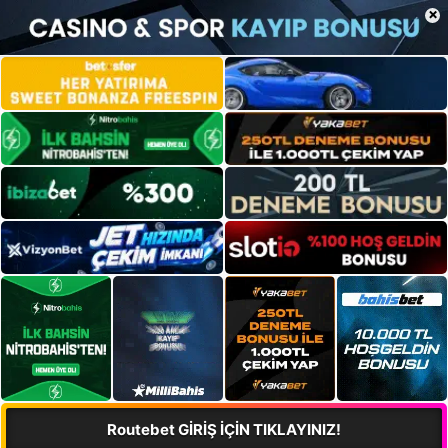
×
Routebet GİRİŞ İÇİN TIKLAYINIZ!