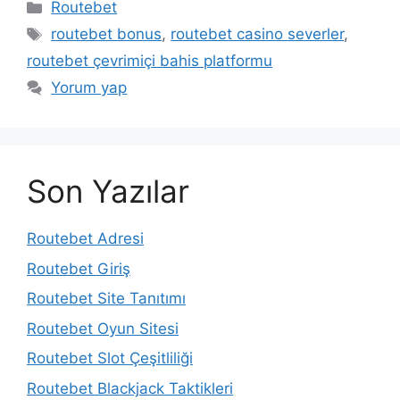
Kategoriler
Routebet
Etiketler
routebet bonus
,
routebet casino severler
,
routebet çevrimiçi bahis platformu
Yorum yap
Son Yazılar
Routebet Adresi
Routebet Giriş
Routebet Site Tanıtımı
Routebet Oyun Sitesi
Routebet Slot Çeşitliliği
Routebet Blackjack Taktikleri