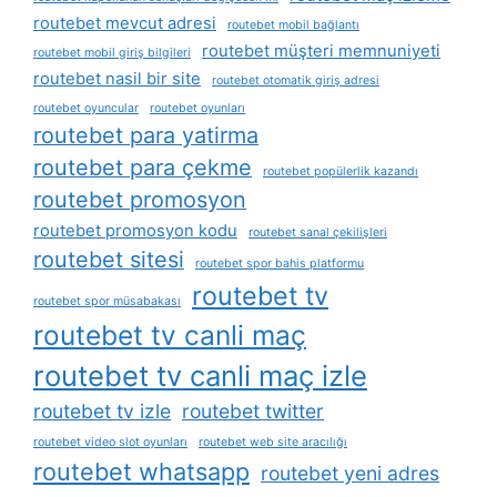
routebet mevcut adresi
routebet mobil bağlantı
routebet müşteri memnuniyeti
routebet mobil giriş bilgileri
routebet nasil bir site
routebet otomatik giriş adresi
routebet oyuncular
routebet oyunları
routebet para yatirma
routebet para çekme
routebet popülerlik kazandı
routebet promosyon
routebet promosyon kodu
routebet sanal çekilişleri
routebet sitesi
routebet spor bahis platformu
routebet tv
routebet spor müsabakası
routebet tv canli maç
routebet tv canli maç izle
routebet tv izle
routebet twitter
routebet video slot oyunları
routebet web site aracılığı
routebet whatsapp
routebet yeni adres