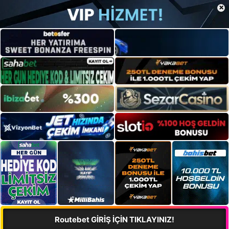
×
Routebet GİRİŞ İÇİN TIKLAYINIZ!