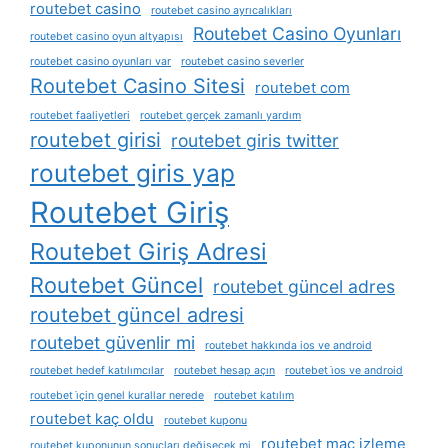
routebet casino
routebet casino ayrıcalıkları
Routebet Casino Oyunları
routebet casino oyun altyapısı
routebet casino oyunları var
routebet casino severler
Routebet Casino Sitesi
routebet com
routebet faaliyetleri
routebet gerçek zamanlı yardım
routebet girisi
routebet giris twitter
routebet giris yap
Routebet Giriş
Routebet Giriş Adresi
Routebet Güncel
routebet güncel adres
routebet güncel adresi
routebet güvenlir mi
routebet hakkında ios ve android
routebet hedef katılımcılar
routebet hesap açın
routebet i̇os ve android
routebet i̇çin genel kurallar nerede
routebet katılım
routebet kaç oldu
routebet kuponu
routebet maç izleme
routebet kuponunun sonuçları değişecek mi