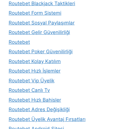
Routebet Blackjack Taktikleri
Routebet Form Sistemi
Routebet Sosyal Paylaşımlar
Routebet Gelir Güvenilirliği
Routebet
Routebet Poker Güvenilirliği
Routebet Kolay Katılım
Routebet Hızlı İşlemler
Routebet Vip Üyelik
Routebet Canlı Tv
Routebet Hızlı Bahisler
Routebet Adres Değişikliği
Routebet Üyelik Avantaj Fırsatları
Routebet Android Sitesi