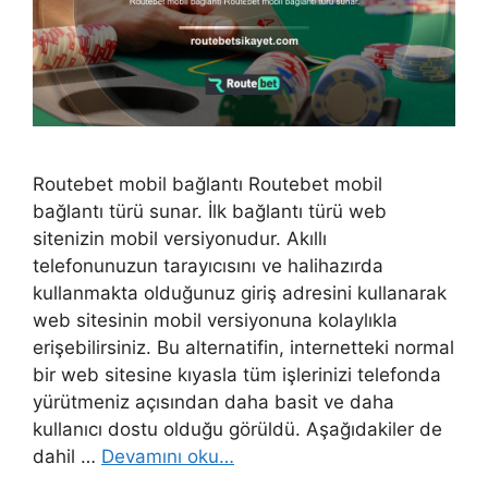
Routebet mobil bağlantı Routebet mobil
bağlantı türü sunar. İlk bağlantı türü web
sitenizin mobil versiyonudur. Akıllı
telefonunuzun tarayıcısını ve halihazırda
kullanmakta olduğunuz giriş adresini kullanarak
web sitesinin mobil versiyonuna kolaylıkla
erişebilirsiniz. Bu alternatifin, internetteki normal
bir web sitesine kıyasla tüm işlerinizi telefonda
yürütmeniz açısından daha basit ve daha
kullanıcı dostu olduğu görüldü. Aşağıdakiler de
dahil …
Devamını oku…