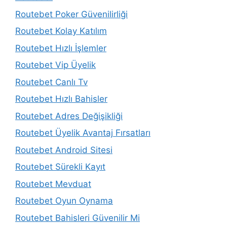
Routebet Poker Güvenilirliği
Routebet Kolay Katılım
Routebet Hızlı İşlemler
Routebet Vip Üyelik
Routebet Canlı Tv
Routebet Hızlı Bahisler
Routebet Adres Değişikliği
Routebet Üyelik Avantaj Fırsatları
Routebet Android Sitesi
Routebet Sürekli Kayıt
Routebet Mevduat
Routebet Oyun Oynama
Routebet Bahisleri Güvenilir Mi