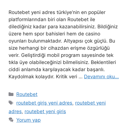
Routebet yeni adres türkiye’nin en popüler
platformlarından biri olan Routebet ile
dilediğiniz kadar para kazanabilirsiniz. Bildiğiniz
üzere hem spor bahisleri hem de casino
oyunları bulunmaktadır. Altyapısı çok güçlü. Bu
size herhangi bir cihazdan erişme özgürlüğü
verir. Geliştirdiği mobil program sayesinde tek
tıkla üye olabileceğinizi bilmelisiniz. Beklentileri
ciddi anlamda karşılayacak kadar başarılı.
Kaydolmak kolaydır. Kritik veri …
Devamını oku…
Kategoriler
Routebet
Etiketler
routebet giriş yeni adres
,
routebet yeni
adres
,
routebet yeni giris
Yorum yap