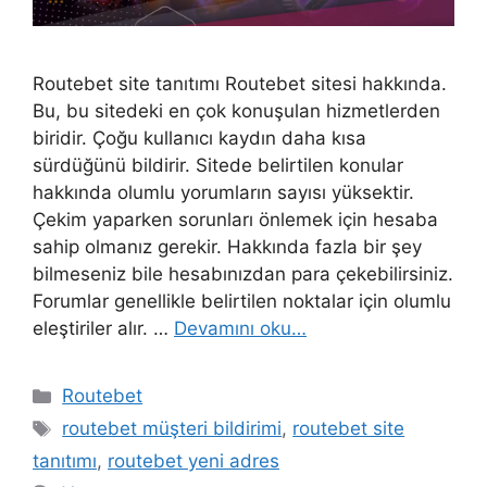
Routebet site tanıtımı Routebet sitesi hakkında.
Bu, bu sitedeki en çok konuşulan hizmetlerden
biridir. Çoğu kullanıcı kaydın daha kısa
sürdüğünü bildirir. Sitede belirtilen konular
hakkında olumlu yorumların sayısı yüksektir.
Çekim yaparken sorunları önlemek için hesaba
sahip olmanız gerekir. Hakkında fazla bir şey
bilmeseniz bile hesabınızdan para çekebilirsiniz.
Forumlar genellikle belirtilen noktalar için olumlu
eleştiriler alır. …
Devamını oku…
Kategoriler
Routebet
Etiketler
routebet müşteri bildirimi
,
routebet site
tanıtımı
,
routebet yeni adres