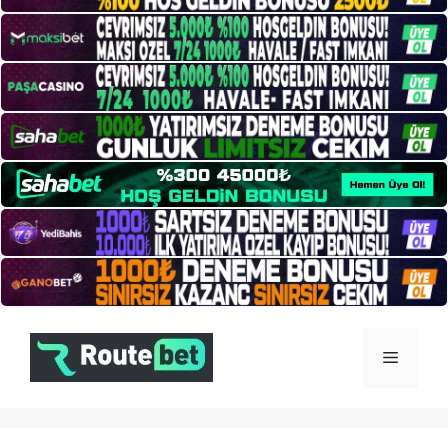
İçeriğe
atla
Menü