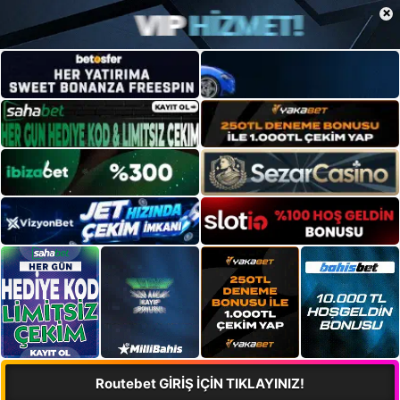
×
Routebet GİRİŞ İÇİN TIKLAYINIZ!