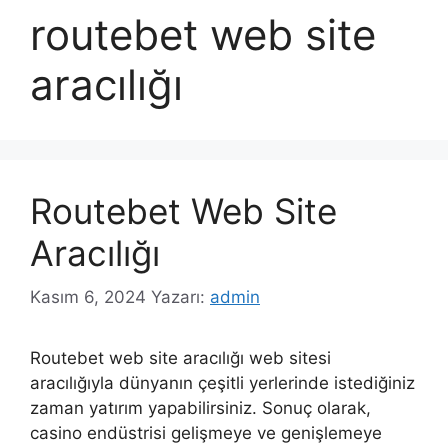
routebet web site
aracılığı
Routebet Web Site
Aracılığı
Kasım 6, 2024
Yazarı:
admin
Routebet web site aracılığı web sitesi
aracılığıyla dünyanın çeşitli yerlerinde istediğiniz
zaman yatırım yapabilirsiniz. Sonuç olarak,
casino endüstrisi gelişmeye ve genişlemeye