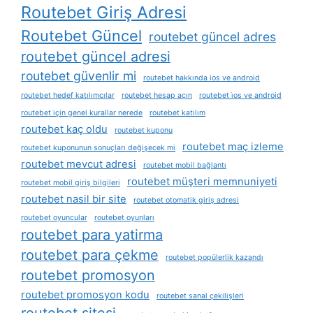
Routebet Giriş Adresi
Routebet Güncel
routebet güncel adres
routebet güncel adresi
routebet güvenlir mi
routebet hakkında ios ve android
routebet hedef katılımcılar
routebet hesap açın
routebet i̇os ve android
routebet i̇çin genel kurallar nerede
routebet katılım
routebet kaç oldu
routebet kuponu
routebet maç izleme
routebet kuponunun sonuçları değişecek mi
routebet mevcut adresi
routebet mobil bağlantı
routebet müşteri memnuniyeti
routebet mobil giriş bilgileri
routebet nasil bir site
routebet otomatik giriş adresi
routebet oyuncular
routebet oyunları
routebet para yatirma
routebet para çekme
routebet popülerlik kazandı
routebet promosyon
routebet promosyon kodu
routebet sanal çekilişleri