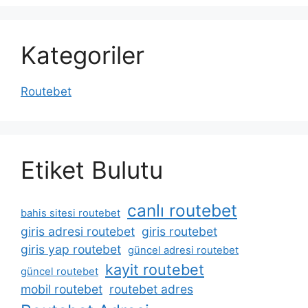
Kategoriler
Routebet
Etiket Bulutu
canlı routebet
bahis sitesi routebet
giris adresi routebet
giris routebet
giris yap routebet
güncel adresi routebet
kayit routebet
güncel routebet
mobil routebet
routebet adres