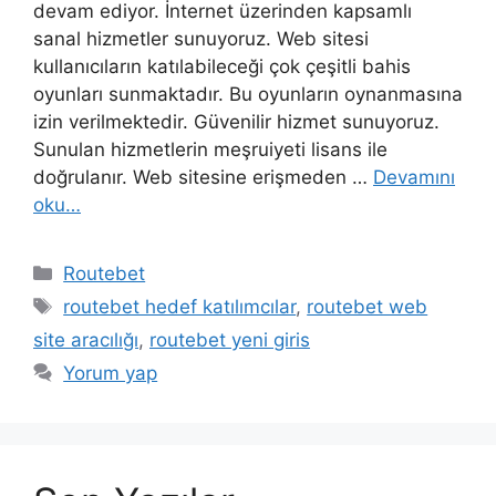
devam ediyor. İnternet üzerinden kapsamlı
sanal hizmetler sunuyoruz. Web sitesi
kullanıcıların katılabileceği çok çeşitli bahis
oyunları sunmaktadır. Bu oyunların oynanmasına
izin verilmektedir. Güvenilir hizmet sunuyoruz.
Sunulan hizmetlerin meşruiyeti lisans ile
doğrulanır. Web sitesine erişmeden …
Devamını
oku…
Kategoriler
Routebet
Etiketler
routebet hedef katılımcılar
,
routebet web
site aracılığı
,
routebet yeni giris
Yorum yap