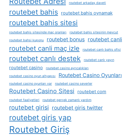
Routebet Adresi
routebet arkadaş daveti
routebet bahis
routebet bahis oynamak
routebet bahis sitesi
routebet bahis sitesinde maç oranları
routebet bahis sitesinin mevcut
routebet bonus
routebet canli
routebet bahsi kuponu
routebet canli maç izle
routebet canlı bahis ofisi
routebet canlı destek
routebet canlı yayın
routebet casino
routebet casino ayrıcalıkları
Routebet Casino Oyunları
routebet casino oyun altyapısı
routebet casino oyunları var
routebet casino severler
Routebet Casino Sitesi
routebet com
routebet faaliyetleri
routebet gerçek zamanlı yardım
routebet girisi
routebet giris twitter
routebet giris yap
Routebet Giriş