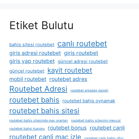
Etiket Bulutu
canlı routebet
bahis sitesi routebet
giris adresi routebet
giris routebet
giris yap routebet
güncel adresi routebet
kayit routebet
güncel routebet
mobil routebet
routebet adres
Routebet Adresi
routebet arkadaş daveti
routebet bahis
routebet bahis oynamak
routebet bahis sitesi
routebet bahis sitesinde maç oranları
routebet bahis sitesinin mevcut
routebet bonus
routebet canli
routebet bahsi kuponu
routebet canli maç izle
routebet canlı bahis ofisi