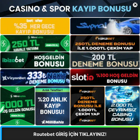
×
Routebet GİRİŞ İÇİN TIKLAYINIZ!