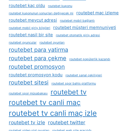
routebet kaç oldu
routebet kuponu
routebet maç izleme
routebet kuponunun sonuçları değişecek mi
routebet mevcut adresi
routebet mobil bağlantı
routebet müşteri memnuniyeti
routebet mobil giriş bilgileri
routebet nasil bir site
routebet otomatik giriş adresi
routebet oyuncular
routebet oyunları
routebet para yatirma
routebet para çekme
routebet popülerlik kazandı
routebet promosyon
routebet promosyon kodu
routebet sanal çekilişleri
routebet sitesi
routebet spor bahis platformu
routebet tv
routebet spor müsabakası
routebet tv canli maç
routebet tv canli maç izle
routebet tv izle
routebet twitter
routebet video slot oyunları
routebet web site aracılığı