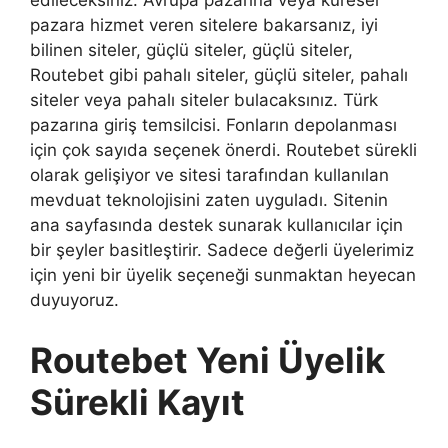
edileceksiniz. Avrupa pazarına veya küresel
pazara hizmet veren sitelere bakarsanız, iyi
bilinen siteler, güçlü siteler, güçlü siteler,
Routebet gibi pahalı siteler, güçlü siteler, pahalı
siteler veya pahalı siteler bulacaksınız. Türk
pazarına giriş temsilcisi. Fonların depolanması
için çok sayıda seçenek önerdi. Routebet sürekli
olarak gelişiyor ve sitesi tarafından kullanılan
mevduat teknolojisini zaten uyguladı. Sitenin
ana sayfasında destek sunarak kullanıcılar için
bir şeyler basitleştirir. Sadece değerli üyelerimiz
için yeni bir üyelik seçeneği sunmaktan heyecan
duyuyoruz.
Routebet Yeni Üyelik
Sürekli Kayıt