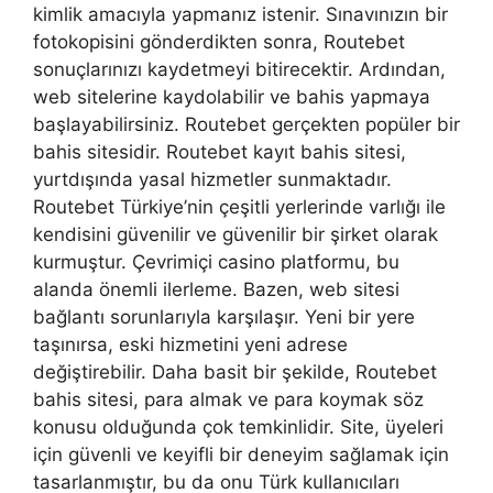
kimlik amacıyla yapmanız istenir. Sınavınızın bir
fotokopisini gönderdikten sonra, Routebet
sonuçlarınızı kaydetmeyi bitirecektir. Ardından,
web sitelerine kaydolabilir ve bahis yapmaya
başlayabilirsiniz. Routebet gerçekten popüler bir
bahis sitesidir. Routebet kayıt bahis sitesi,
yurtdışında yasal hizmetler sunmaktadır.
Routebet Türkiye’nin çeşitli yerlerinde varlığı ile
kendisini güvenilir ve güvenilir bir şirket olarak
kurmuştur. Çevrimiçi casino platformu, bu
alanda önemli ilerleme. Bazen, web sitesi
bağlantı sorunlarıyla karşılaşır. Yeni bir yere
taşınırsa, eski hizmetini yeni adrese
değiştirebilir. Daha basit bir şekilde, Routebet
bahis sitesi, para almak ve para koymak söz
konusu olduğunda çok temkinlidir. Site, üyeleri
için güvenli ve keyifli bir deneyim sağlamak için
tasarlanmıştır, bu da onu Türk kullanıcıları