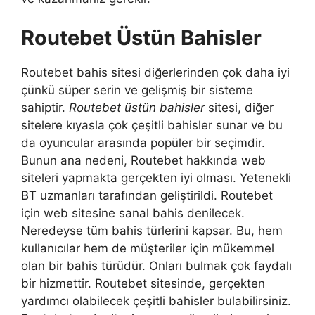
Routebet Üstün Bahisler
Routebet bahis sitesi diğerlerinden çok daha iyi
çünkü süper serin ve gelişmiş bir sisteme
sahiptir.
Routebet üstün bahisler
sitesi, diğer
sitelere kıyasla çok çeşitli bahisler sunar ve bu
da oyuncular arasında popüler bir seçimdir.
Bunun ana nedeni, Routebet hakkında web
siteleri yapmakta gerçekten iyi olması. Yetenekli
BT uzmanları tarafından geliştirildi. Routebet
için web sitesine sanal bahis denilecek.
Neredeyse tüm bahis türlerini kapsar. Bu, hem
kullanıcılar hem de müşteriler için mükemmel
olan bir bahis türüdür. Onları bulmak çok faydalı
bir hizmettir. Routebet sitesinde, gerçekten
yardımcı olabilecek çeşitli bahisler bulabilirsiniz.