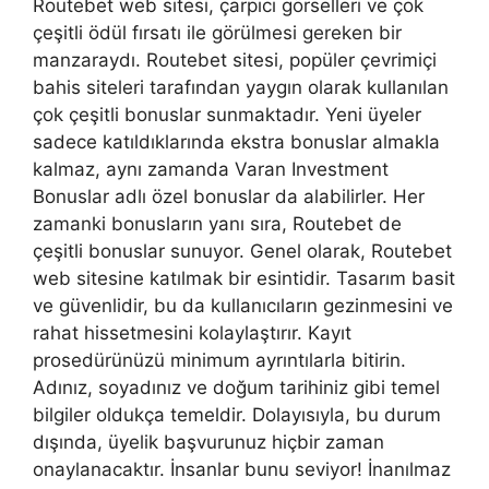
Routebet web sitesi, çarpıcı görselleri ve çok
çeşitli ödül fırsatı ile görülmesi gereken bir
manzaraydı. Routebet sitesi, popüler çevrimiçi
bahis siteleri tarafından yaygın olarak kullanılan
çok çeşitli bonuslar sunmaktadır. Yeni üyeler
sadece katıldıklarında ekstra bonuslar almakla
kalmaz, aynı zamanda Varan Investment
Bonuslar adlı özel bonuslar da alabilirler. Her
zamanki bonusların yanı sıra, Routebet de
çeşitli bonuslar sunuyor. Genel olarak, Routebet
web sitesine katılmak bir esintidir. Tasarım basit
ve güvenlidir, bu da kullanıcıların gezinmesini ve
rahat hissetmesini kolaylaştırır. Kayıt
prosedürünüzü minimum ayrıntılarla bitirin.
Adınız, soyadınız ve doğum tarihiniz gibi temel
bilgiler oldukça temeldir. Dolayısıyla, bu durum
dışında, üyelik başvurunuz hiçbir zaman
onaylanacaktır. İnsanlar bunu seviyor! İnanılmaz