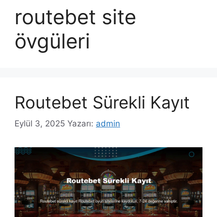
routebet site
övgüleri
Routebet Sürekli Kayıt
Eylül 3, 2025
Yazarı:
admin