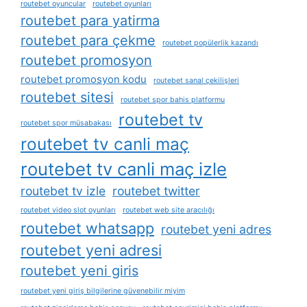
routebet oyuncular
routebet oyunları
routebet para yatirma
routebet para çekme
routebet popülerlik kazandı
routebet promosyon
routebet promosyon kodu
routebet sanal çekilişleri
routebet sitesi
routebet spor bahis platformu
routebet tv
routebet spor müsabakası
routebet tv canli maç
routebet tv canli maç izle
routebet tv izle
routebet twitter
routebet video slot oyunları
routebet web site aracılığı
routebet whatsapp
routebet yeni adres
routebet yeni adresi
routebet yeni giris
routebet yeni giriş bilgilerine güvenebilir miyim