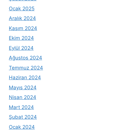
Ocak 2025
Aralık 2024
Kasım 2024
Ekim 2024
Eylül 2024
Ağustos 2024
Temmuz 2024
Haziran 2024
Mayıs 2024
Nisan 2024
Mart 2024
Şubat 2024
Ocak 2024