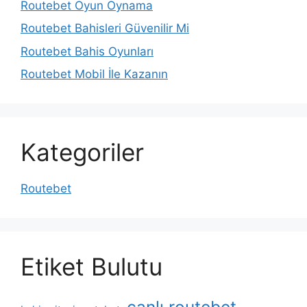
Routebet Oyun Oynama
Routebet Bahisleri Güvenilir Mi
Routebet Bahis Oyunları
Routebet Mobil İle Kazanın
Kategoriler
Routebet
Etiket Bulutu