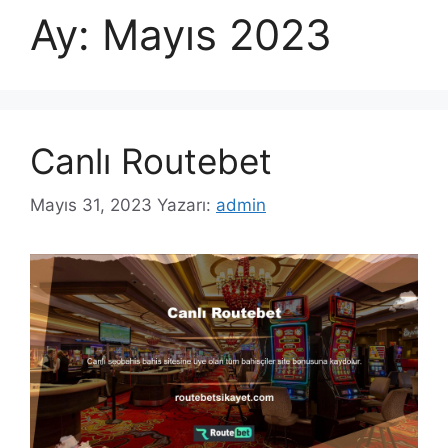
Ay:
Mayıs 2023
Canlı Routebet
Mayıs 31, 2023
Yazarı:
admin