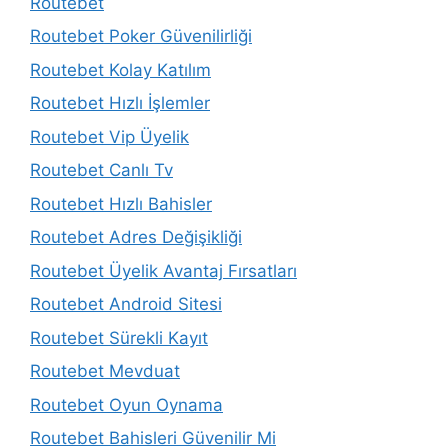
Routebet
Routebet Poker Güvenilirliği
Routebet Kolay Katılım
Routebet Hızlı İşlemler
Routebet Vip Üyelik
Routebet Canlı Tv
Routebet Hızlı Bahisler
Routebet Adres Değişikliği
Routebet Üyelik Avantaj Fırsatları
Routebet Android Sitesi
Routebet Sürekli Kayıt
Routebet Mevduat
Routebet Oyun Oynama
Routebet Bahisleri Güvenilir Mi