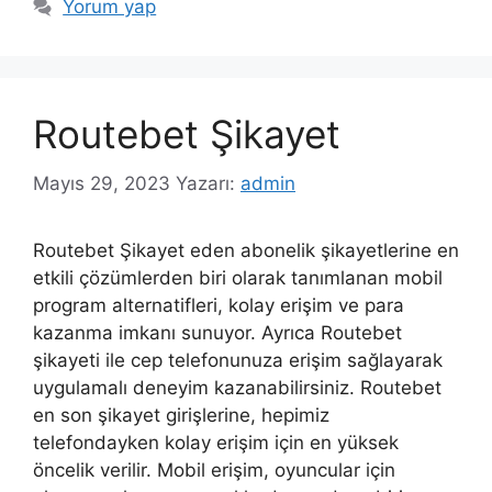
Yorum yap
Routebet Şikayet
Mayıs 29, 2023
Yazarı:
admin
Routebet Şikayet eden abonelik şikayetlerine en
etkili çözümlerden biri olarak tanımlanan mobil
program alternatifleri, kolay erişim ve para
kazanma imkanı sunuyor. Ayrıca Routebet
şikayeti ile cep telefonunuza erişim sağlayarak
uygulamalı deneyim kazanabilirsiniz. Routebet
en son şikayet girişlerine, hepimiz
telefondayken kolay erişim için en yüksek
öncelik verilir. Mobil erişim, oyuncular için