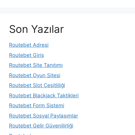
Son Yazılar
Routebet Adresi
Routebet Giriş
Routebet Site Tanıtımı
Routebet Oyun Sitesi
Routebet Slot Çeşitliliği
Routebet Blackjack Taktikleri
Routebet Form Sistemi
Routebet Sosyal Paylaşımlar
Routebet Gelir Güvenilirliği