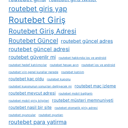
routebet giris yap
Routebet Giriş
Routebet Giriş Adresi
Routebet Güncel
routebet güncel adres
routebet güncel adresi
routebet güvenlir mi
routebet hakkında ios ve android
routebet hedef katılımcılar
routebet hesap açın
routebet i̇os ve android
routebet i̇çin genel kurallar nerede
routebet katılım
routebet kaç oldu
routebet kuponu
routebet maç izleme
routebet kuponunun sonuçları değişecek mi
routebet mevcut adresi
routebet mobil bağlantı
routebet müşteri memnuniyeti
routebet mobil giriş bilgileri
routebet nasil bir site
routebet otomatik giriş adresi
routebet oyuncular
routebet oyunları
routebet para yatirma