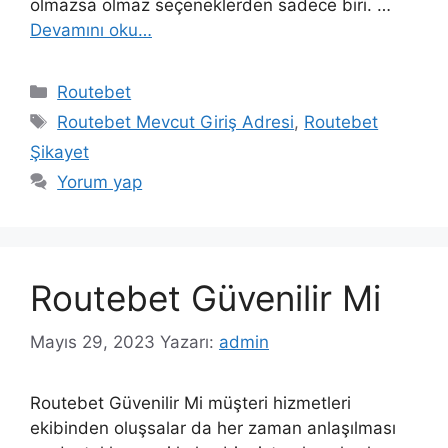
olmazsa olmaz seçeneklerden sadece biri. …
Devamını oku…
Kategoriler
Routebet
Etiketler
Routebet Mevcut Giriş Adresi
,
Routebet
Şikayet
Yorum yap
Routebet Güvenilir Mi
Mayıs 29, 2023
Yazarı:
admin
Routebet Güvenilir Mi müşteri hizmetleri
ekibinden oluşsalar da her zaman anlaşılması