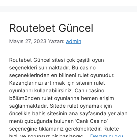
Routebet Güncel
Mayıs 27, 2023
Yazarı:
admin
Routebet Güncel sitesi çok çeşitli oyun
seçenekleri sunmaktadır. Bu casino
seçeneklerinden en bilineni rulet oyunudur.
Kazançlarınızı artırmak için sitenin rulet
oyunlarını kullanabilirsiniz. Canlı casino
bölümünden rulet oyunlarına hemen erişim
sağlanmaktadır. Sitede rulet oynamak için
öncelikle bahis sitesinin ana sayfasında yer alan
menü çubuğunda bulunan ‘Canlı Casino’
seçeneğine tıklamanız gerekmektedir. Rulete
hızlı ve sorunsuz bir başlangıç …
Devamını oku…