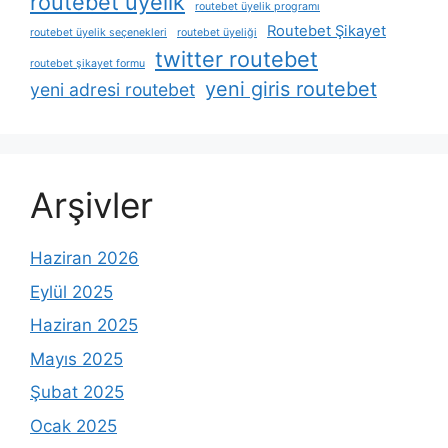
routebet üyelik
routebet üyelik programı
Routebet Şikayet
routebet üyelik seçenekleri
routebet üyeliği
twitter routebet
routebet şikayet formu
yeni giris routebet
yeni adresi routebet
Arşivler
Haziran 2026
Eylül 2025
Haziran 2025
Mayıs 2025
Şubat 2025
Ocak 2025