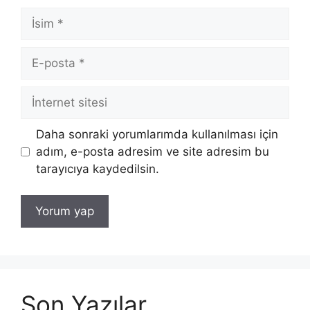
İsim
E-
posta
İnternet
sitesi
Daha sonraki yorumlarımda kullanılması için
adım, e-posta adresim ve site adresim bu
tarayıcıya kaydedilsin.
Son Yazılar