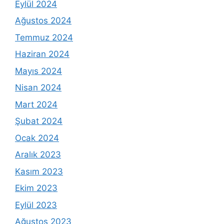
Eylül 2024
Ağustos 2024
Temmuz 2024
Haziran 2024
Mayıs 2024
Nisan 2024
Mart 2024
Şubat 2024
Ocak 2024
Aralık 2023
Kasım 2023
Ekim 2023
Eylül 2023
Ağustos 2023