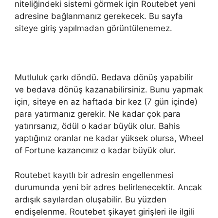
niteliğindeki sistemi görmek için Routebet yeni
adresine bağlanmanız gerekecek. Bu sayfa
siteye giriş yapılmadan görüntülenemez.
Mutluluk çarkı döndü. Bedava dönüş yapabilir
ve bedava dönüş kazanabilirsiniz. Bunu yapmak
için, siteye en az haftada bir kez (7 gün içinde)
para yatırmanız gerekir. Ne kadar çok para
yatırırsanız, ödül o kadar büyük olur. Bahis
yaptığınız oranlar ne kadar yüksek olursa, Wheel
of Fortune kazancınız o kadar büyük olur.
Routebet kayıtlı bir adresin engellenmesi
durumunda yeni bir adres belirlenecektir. Ancak
ardışık sayılardan oluşabilir. Bu yüzden
endişelenme. Routebet şikayet girişleri ile ilgili