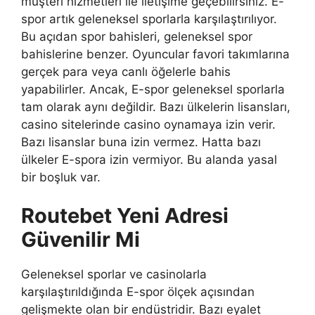
müşteri hizmetleri ile iletişime geçebilirsiniz. E-
spor artık geleneksel sporlarla karşılaştırılıyor.
Bu açıdan spor bahisleri, geleneksel spor
bahislerine benzer. Oyuncular favori takımlarına
gerçek para veya canlı öğelerle bahis
yapabilirler. Ancak, E-spor geleneksel sporlarla
tam olarak aynı değildir. Bazı ülkelerin lisansları,
casino sitelerinde casino oynamaya izin verir.
Bazı lisanslar buna izin vermez. Hatta bazı
ülkeler E-spora izin vermiyor. Bu alanda yasal
bir boşluk var.
Routebet Yeni Adresi
Güvenilir Mi
Geleneksel sporlar ve casinolarla
karşılaştırıldığında E-spor ölçek açısından
gelişmekte olan bir endüstridir. Bazı eyalet