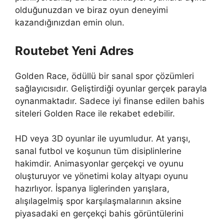
olduğunuzdan ve biraz oyun deneyimi
kazandığınızdan emin olun.
Routebet Yeni Adres
Golden Race, ödüllü bir sanal spor çözümleri
sağlayıcısıdır. Geliştirdiği oyunlar gerçek parayla
oynanmaktadır. Sadece iyi finanse edilen bahis
siteleri Golden Race ile rekabet edebilir.
HD veya 3D oyunlar ile uyumludur. At yarışı,
sanal futbol ve koşunun tüm disiplinlerine
hakimdir. Animasyonlar gerçekçi ve oyunu
oluşturuyor ve yönetimi kolay altyapı oyunu
hazırlıyor. İspanya liglerinden yarışlara,
alışılagelmiş spor karşılaşmalarının aksine
piyasadaki en gerçekçi bahis görüntülerini