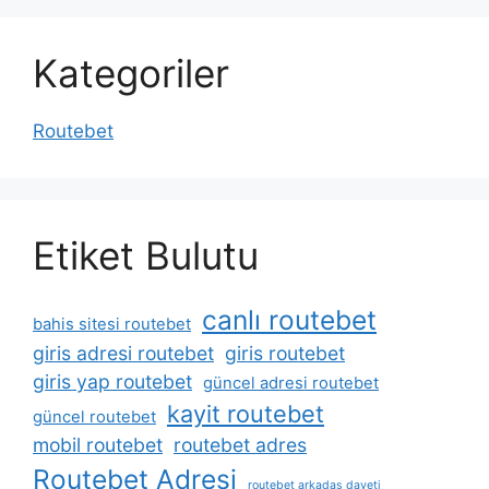
Kategoriler
Routebet
Etiket Bulutu
canlı routebet
bahis sitesi routebet
giris adresi routebet
giris routebet
giris yap routebet
güncel adresi routebet
kayit routebet
güncel routebet
mobil routebet
routebet adres
Routebet Adresi
routebet arkadaş daveti