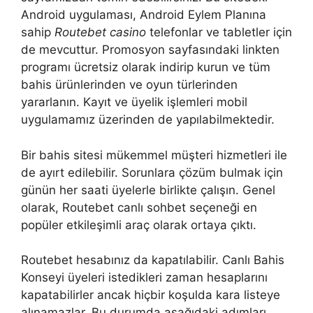
Android uygulaması, Android Eylem Planına
sahip
Routebet casino
telefonlar ve tabletler için
de mevcuttur. Promosyon sayfasındaki linkten
programı ücretsiz olarak indirip kurun ve tüm
bahis ürünlerinden ve oyun türlerinden
yararlanın. Kayıt ve üyelik işlemleri mobil
uygulamamız üzerinden de yapılabilmektedir.
Bir bahis sitesi mükemmel müşteri hizmetleri ile
de ayırt edilebilir. Sorunlara çözüm bulmak için
günün her saati üyelerle birlikte çalışın. Genel
olarak, Routebet canlı sohbet seçeneği en
popüler etkileşimli araç olarak ortaya çıktı.
Routebet hesabınız da kapatılabilir. Canlı Bahis
Konseyi üyeleri istedikleri zaman hesaplarını
kapatabilirler ancak hiçbir koşulda kara listeye
alınamazlar. Bu durumda aşağıdaki adımları