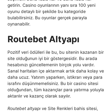
getirin. Casino oyunlarının yanı sıra 100 yeni
oyunu detaylı bir şekilde bu kategoride
bulabilirsiniz. Bu oyunlar gerçek parayla
oynanabilir.
Routebet Altyapı
Pozitif veri ödülleri ile bu, bu sitenin kazanan bir
site olduğunun iyi bir göstergesidir. Bu arada
hesabınızı güncellemenin birçok yolu vardır.
Sanal haritaları içe aktarmak artık daha kolay ve
daha ucuz. Yatırım yaparken, istikrarı veya para
israfını düşünmemelisiniz. Bu bir casino sitesi
olduğundan, tüm kazançlar para yatırma yoluyla
aktarılır ve kazanç olarak sayılır.
Routebet altyapı
ve Site Renkleri bahis sitesi,