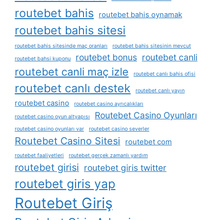
routebet bahis
routebet bahis oynamak
routebet bahis sitesi
routebet bahis sitesinde maç oranları
routebet bahis sitesinin mevcut
routebet bonus
routebet canli
routebet bahsi kuponu
routebet canli maç izle
routebet canlı bahis ofisi
routebet canlı destek
routebet canlı yayın
routebet casino
routebet casino ayrıcalıkları
Routebet Casino Oyunları
routebet casino oyun altyapısı
routebet casino oyunları var
routebet casino severler
Routebet Casino Sitesi
routebet com
routebet faaliyetleri
routebet gerçek zamanlı yardım
routebet girisi
routebet giris twitter
routebet giris yap
Routebet Giriş