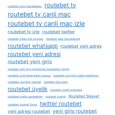
routebet tv
routebet spor müsabakası
routebet tv canli maç
routebet tv canli maç izle
routebet tv izle
routebet twitter
routebet video slot oyunları
routebet web site aracılığı
routebet whatsapp
routebet yeni adres
routebet yeni adresi
routebet yeni giris
routebet yeni giriş bilgilerine güvenebilir miyim
routebet zincirleme bahis sonucu
routebet çevrimiçi bahis platformu
routebet çevrimiçi destek
routebet özel alanı
routebet üyelik
routebet üyelik programı
Routebet Şikayet
routebet üyelik seçenekleri
routebet üyeliği
twitter routebet
routebet şikayet formu
yeni giris routebet
yeni adresi routebet