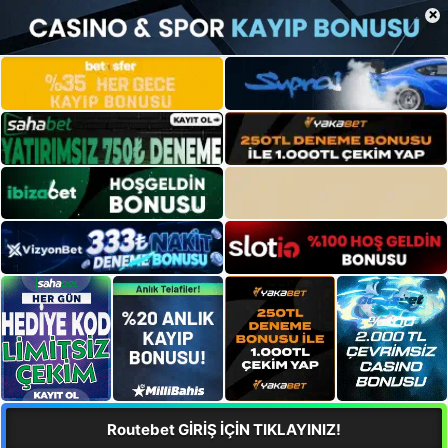
×
Routebet GİRİŞ İÇİN TIKLAYINIZ!