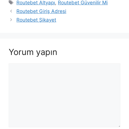
Etiketler
Routebet Altyapı
,
Routebet Güvenilir Mi
Routebet Giriş Adresi
Routebet Şikayet
Yorum yapın
Yorum