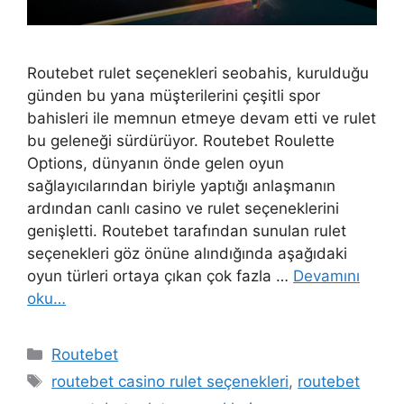
Routebet rulet seçenekleri seobahis, kurulduğu
günden bu yana müşterilerini çeşitli spor
bahisleri ile memnun etmeye devam etti ve rulet
bu geleneği sürdürüyor. Routebet Roulette
Options, dünyanın önde gelen oyun
sağlayıcılarından biriyle yaptığı anlaşmanın
ardından canlı casino ve rulet seçeneklerini
genişletti. Routebet tarafından sunulan rulet
seçenekleri göz önüne alındığında aşağıdaki
oyun türleri ortaya çıkan çok fazla …
Devamını
oku…
Kategoriler
Routebet
Etiketler
routebet casino rulet seçenekleri
,
routebet