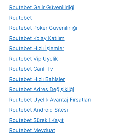
Routebet Gelir Güvenilirliği
Routebet
Routebet Poker Güvenilirliği
Routebet Kolay Katılım
Routebet Hızlı İşlemler
Routebet Vip Üyelik
Routebet Canlı Tv
Routebet Hızlı Bahisler
Routebet Adres Değişikliği
Routebet Üyelik Avantaj Fırsatları
Routebet Android Sitesi
Routebet Sürekli Kayıt
Routebet Mevduat