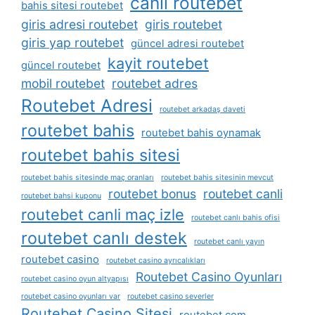
canlı routebet
bahis sitesi routebet
giris adresi routebet
giris routebet
giris yap routebet
güncel adresi routebet
kayit routebet
güncel routebet
mobil routebet
routebet adres
Routebet Adresi
routebet arkadaş daveti
routebet bahis
routebet bahis oynamak
routebet bahis sitesi
routebet bahis sitesinde maç oranları
routebet bahis sitesinin mevcut
routebet bonus
routebet canli
routebet bahsi kuponu
routebet canli maç izle
routebet canlı bahis ofisi
routebet canlı destek
routebet canlı yayın
routebet casino
routebet casino ayrıcalıkları
Routebet Casino Oyunları
routebet casino oyun altyapısı
routebet casino oyunları var
routebet casino severler
Routebet Casino Sitesi