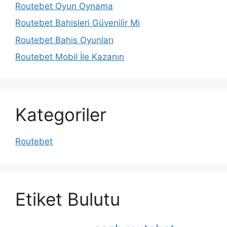
Routebet Oyun Oynama
Routebet Bahisleri Güvenilir Mi
Routebet Bahis Oyunları
Routebet Mobil İle Kazanın
Kategoriler
Routebet
Etiket Bulutu