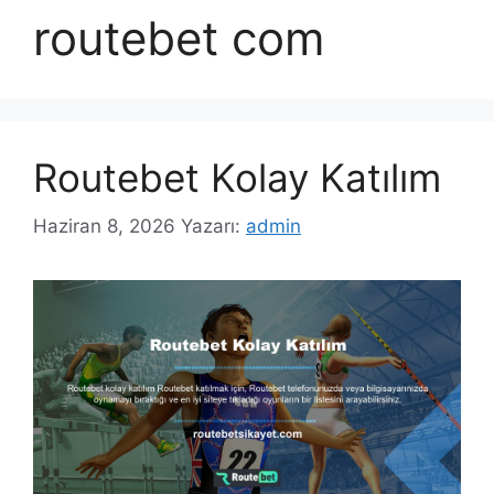
routebet com
Routebet Kolay Katılım
Haziran 8, 2026
Yazarı:
admin