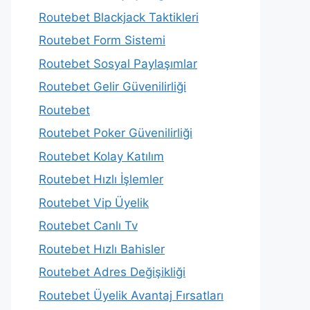
Routebet Blackjack Taktikleri
Routebet Form Sistemi
Routebet Sosyal Paylaşımlar
Routebet Gelir Güvenilirliği
Routebet
Routebet Poker Güvenilirliği
Routebet Kolay Katılım
Routebet Hızlı İşlemler
Routebet Vip Üyelik
Routebet Canlı Tv
Routebet Hızlı Bahisler
Routebet Adres Değişikliği
Routebet Üyelik Avantaj Fırsatları