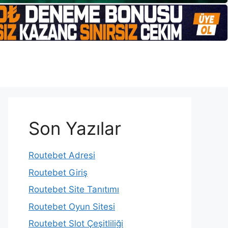
Son Yazılar
Routebet Adresi
Routebet Giriş
Routebet Site Tanıtımı
Routebet Oyun Sitesi
Routebet Slot Çeşitliliği