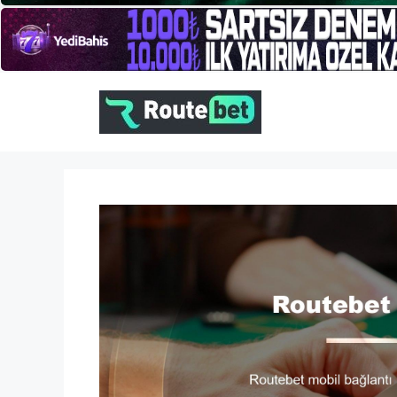
İçeriğe
atla