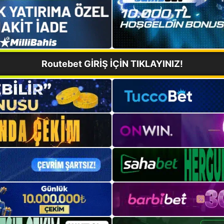
Routebet GİRİŞ İÇİN TIKLAYINIZ!