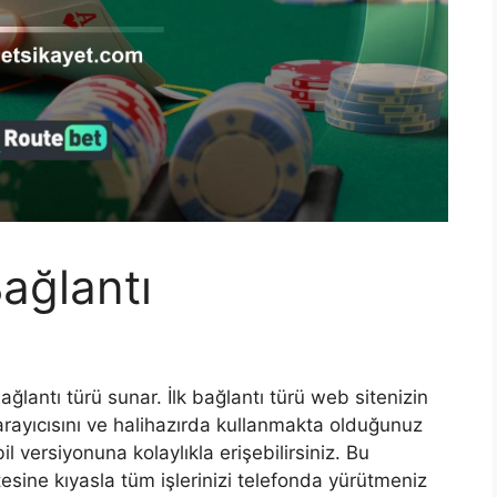
ağlantı
lantı türü sunar. İlk bağlantı türü web sitenizin
arayıcısını ve halihazırda kullanmakta olduğunuz
l versiyonuna kolaylıkla erişebilirsiniz. Bu
itesine kıyasla tüm işlerinizi telefonda yürütmeniz