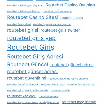
Routebet Casino Oyunları
routebet casino oyun altyapısı
routebet casino oyunları var
routebet casino severler
Routebet Casino Sitesi
routebet com
routebet faaliyetleri
routebet gerçek zamanlı yardım
routebet girisi
routebet giris twitter
routebet giris yap
Routebet Giriş
Routebet Giriş Adresi
Routebet Güncel
routebet güncel adres
routebet güncel adresi
routebet güvenlir mi
routebet hakkında ios ve android
routebet hedef katılımcılar
routebet hesap açın
routebet i̇os ve android
routebet i̇çin genel kurallar nerede
routebet katılım
routebet kaç oldu
routebet kuponu
routebet maç izleme
routebet kuponunun sonuçları değişecek mi