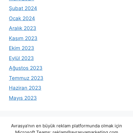
Şubat 2024
Ocak 2024
Aralık 2023
Kasım 2023
Ekim 2023
Eylül 2023
Ağustos 2023
Temmuz 2023
Haziran 2023
Mayıs 2023
Avrasya'nın en büyük reklam platformunda olmak için
Microsoft Teams:
reklam@avrasyamarketing.com