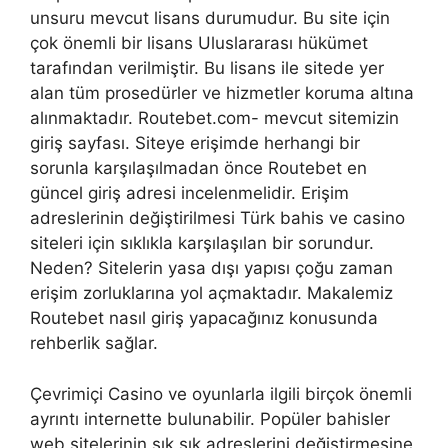
unsuru mevcut lisans durumudur. Bu site için
çok önemli bir lisans Uluslararası hükümet
tarafından verilmiştir. Bu lisans ile sitede yer
alan tüm prosedürler ve hizmetler koruma altına
alınmaktadır. Routebet.com- mevcut sitemizin
giriş sayfası. Siteye erişimde herhangi bir
sorunla karşılaşılmadan önce Routebet en
güncel giriş adresi incelenmelidir. Erişim
adreslerinin değiştirilmesi Türk bahis ve casino
siteleri için sıklıkla karşılaşılan bir sorundur.
Neden? Sitelerin yasa dışı yapısı çoğu zaman
erişim zorluklarına yol açmaktadır. Makalemiz
Routebet nasıl giriş yapacağınız konusunda
rehberlik sağlar.
Çevrimiçi Casino ve oyunlarla ilgili birçok önemli
ayrıntı internette bulunabilir. Popüler bahisler
web sitelerinin sık sık adreslerini değiştirmesine