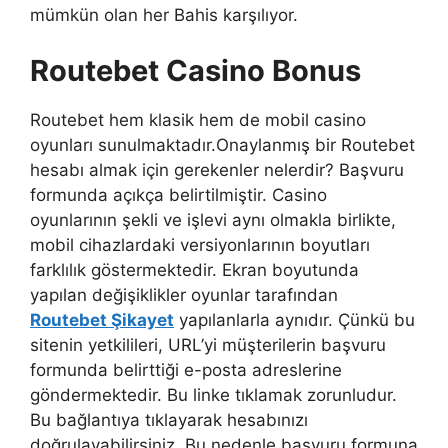
mümkün olan her Bahis karşılıyor.
Routebet Casino Bonus
Routebet hem klasik hem de mobil casino
oyunları sunulmaktadır.Onaylanmış bir Routebet
hesabı almak için gerekenler nelerdir? Başvuru
formunda açıkça belirtilmiştir. Casino
oyunlarının şekli ve işlevi aynı olmakla birlikte,
mobil cihazlardaki versiyonlarının boyutları
farklılık göstermektedir. Ekran boyutunda
yapılan değişiklikler oyunlar tarafından
Routebet Şikayet
yapılanlarla aynıdır. Çünkü bu
sitenin yetkilileri, URL’yi müşterilerin başvuru
formunda belirttiği e-posta adreslerine
göndermektedir. Bu linke tıklamak zorunludur.
Bu bağlantıya tıklayarak hesabınızı
doğrulayabilirsiniz. Bu nedenle başvuru formuna