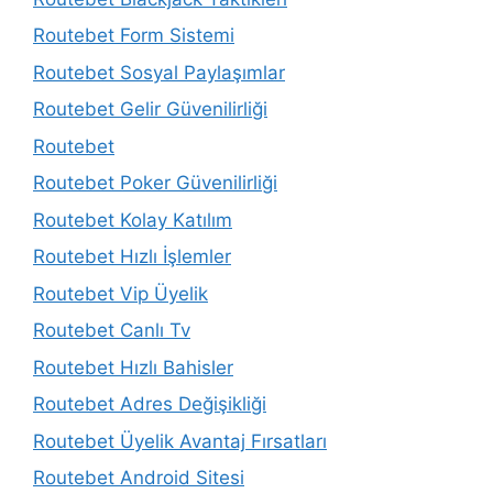
Routebet Form Sistemi
Routebet Sosyal Paylaşımlar
Routebet Gelir Güvenilirliği
Routebet
Routebet Poker Güvenilirliği
Routebet Kolay Katılım
Routebet Hızlı İşlemler
Routebet Vip Üyelik
Routebet Canlı Tv
Routebet Hızlı Bahisler
Routebet Adres Değişikliği
Routebet Üyelik Avantaj Fırsatları
Routebet Android Sitesi