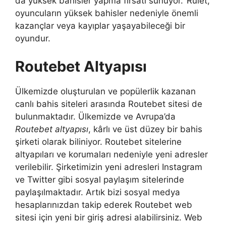
da yüksek bahisler yapma fırsatı sunuyor.’ Rulet,
oyuncuların yüksek bahisler nedeniyle önemli
kazançlar veya kayıplar yaşayabileceği bir
oyundur.
Routebet Altyapısı
Ülkemizde oluşturulan ve popülerlik kazanan
canlı bahis siteleri arasında Routebet sitesi de
bulunmaktadır. Ülkemizde ve Avrupa’da
Routebet altyapısı
, kârlı ve üst düzey bir bahis
şirketi olarak biliniyor. Routebet sitelerine
altyapıları ve korumaları nedeniyle yeni adresler
verilebilir. Şirketimizin yeni adresleri Instagram
ve Twitter gibi sosyal paylaşım sitelerinde
paylaşılmaktadır. Artık bizi sosyal medya
hesaplarınızdan takip ederek Routebet web
sitesi için yeni bir giriş adresi alabilirsiniz. Web