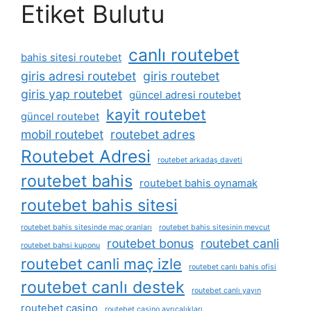
Etiket Bulutu
canlı routebet
bahis sitesi routebet
giris adresi routebet
giris routebet
giris yap routebet
güncel adresi routebet
kayit routebet
güncel routebet
mobil routebet
routebet adres
Routebet Adresi
routebet arkadaş daveti
routebet bahis
routebet bahis oynamak
routebet bahis sitesi
routebet bahis sitesinde maç oranları
routebet bahis sitesinin mevcut
routebet bonus
routebet canli
routebet bahsi kuponu
routebet canli maç izle
routebet canlı bahis ofisi
routebet canlı destek
routebet canlı yayın
routebet casino
routebet casino ayrıcalıkları