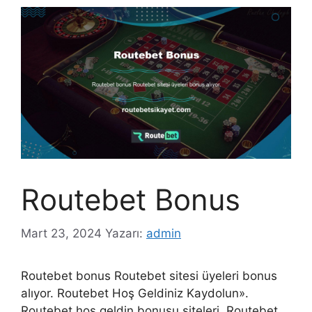
Routebet Bonus
Mart 23, 2024
Yazarı:
admin
Routebet bonus Routebet sitesi üyeleri bonus
alıyor. Routebet Hoş Geldiniz Kaydolun».
Routebet hoş geldin bonusu siteleri, Routebet