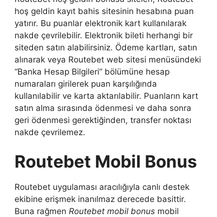
hoş geldin kayıt bahis sitesinin hesabına puan
yatırır. Bu puanlar elektronik kart kullanılarak
nakde çevrilebilir. Elektronik bileti herhangi bir
siteden satın alabilirsiniz. Ödeme kartları, satın
alınarak veya Routebet web sitesi menüsündeki
“Banka Hesap Bilgileri” bölümüne hesap
numaraları girilerek puan karşılığında
kullanılabilir ve karta aktarılabilir. Puanların kart
satın alma sırasında ödenmesi ve daha sonra
geri ödenmesi gerektiğinden, transfer noktası
nakde çevrilemez.
Routebet Mobil Bonus
Routebet uygulaması aracılığıyla canlı destek
ekibine erişmek inanılmaz derecede basittir.
Buna rağmen
Routebet mobil bonus
mobil