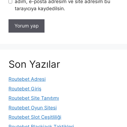
adım, e-posta adresim ve site adresim bu
tarayıcıya kaydedilsin.
Son Yazılar
Routebet Adresi
Routebet Giriş
Routebet Site Tanıtımı
Routebet Oyun Sitesi
Routebet Slot Çeşitliliği
Routebet Blackjack Taktikleri