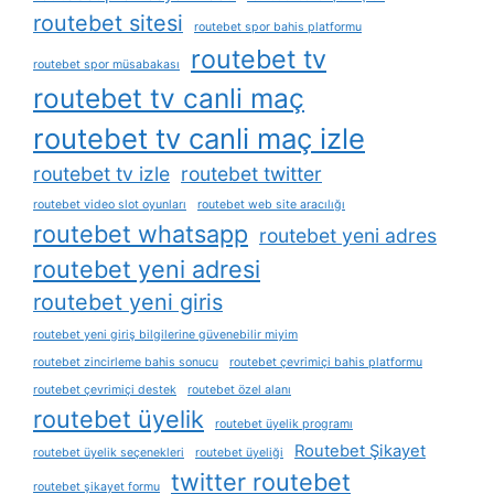
routebet sitesi
routebet spor bahis platformu
routebet tv
routebet spor müsabakası
routebet tv canli maç
routebet tv canli maç izle
routebet tv izle
routebet twitter
routebet video slot oyunları
routebet web site aracılığı
routebet whatsapp
routebet yeni adres
routebet yeni adresi
routebet yeni giris
routebet yeni giriş bilgilerine güvenebilir miyim
routebet zincirleme bahis sonucu
routebet çevrimiçi bahis platformu
routebet çevrimiçi destek
routebet özel alanı
routebet üyelik
routebet üyelik programı
Routebet Şikayet
routebet üyelik seçenekleri
routebet üyeliği
twitter routebet
routebet şikayet formu