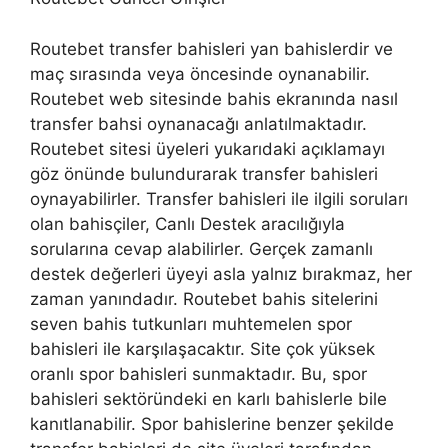
Routebet transfer bahisleri yan bahislerdir ve
maç sırasında veya öncesinde oynanabilir.
Routebet web sitesinde bahis ekranında nasıl
transfer bahsi oynanacağı anlatılmaktadır.
Routebet sitesi üyeleri yukarıdaki açıklamayı
göz önünde bulundurarak transfer bahisleri
oynayabilirler. Transfer bahisleri ile ilgili soruları
olan bahisçiler, Canlı Destek aracılığıyla
sorularına cevap alabilirler. Gerçek zamanlı
destek değerleri üyeyi asla yalnız bırakmaz, her
zaman yanındadır. Routebet bahis sitelerini
seven bahis tutkunları muhtemelen spor
bahisleri ile karşılaşacaktır. Site çok yüksek
oranlı spor bahisleri sunmaktadır. Bu, spor
bahisleri sektöründeki en karlı bahislerle bile
kanıtlanabilir. Spor bahislerine benzer şekilde