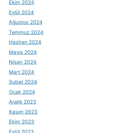
Ekim 2024
Eylül 2024
Ağustos 2024
Temmuz 2024
Haziran 2024
Mayıs 2024
Nisan 2024
Mart 2024
Şubat 2024
Ocak 2024
Aralık 2023
Kasım 2023
Ekim 2023
Eylül 2023