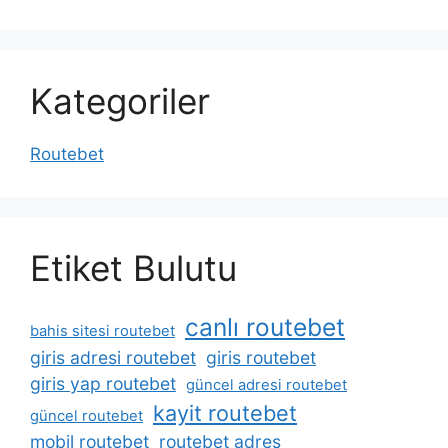
Kategoriler
Routebet
Etiket Bulutu
canlı routebet
bahis sitesi routebet
giris adresi routebet
giris routebet
giris yap routebet
güncel adresi routebet
kayit routebet
güncel routebet
mobil routebet
routebet adres