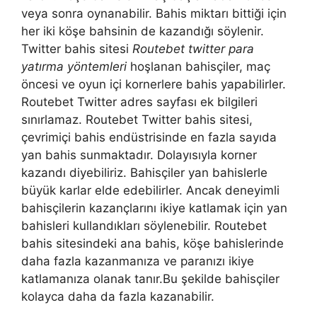
veya sonra oynanabilir. Bahis miktarı bittiği için
her iki köşe bahsinin de kazandığı söylenir.
Twitter bahis sitesi
Routebet twitter para
yatırma yöntemleri
hoşlanan bahisçiler, maç
öncesi ve oyun içi kornerlere bahis yapabilirler.
Routebet Twitter adres sayfası ek bilgileri
sınırlamaz. Routebet Twitter bahis sitesi,
çevrimiçi bahis endüstrisinde en fazla sayıda
yan bahis sunmaktadır. Dolayısıyla korner
kazandı diyebiliriz. Bahisçiler yan bahislerle
büyük karlar elde edebilirler. Ancak deneyimli
bahisçilerin kazançlarını ikiye katlamak için yan
bahisleri kullandıkları söylenebilir. Routebet
bahis sitesindeki ana bahis, köşe bahislerinde
daha fazla kazanmanıza ve paranızı ikiye
katlamanıza olanak tanır.Bu şekilde bahisçiler
kolayca daha da fazla kazanabilir.