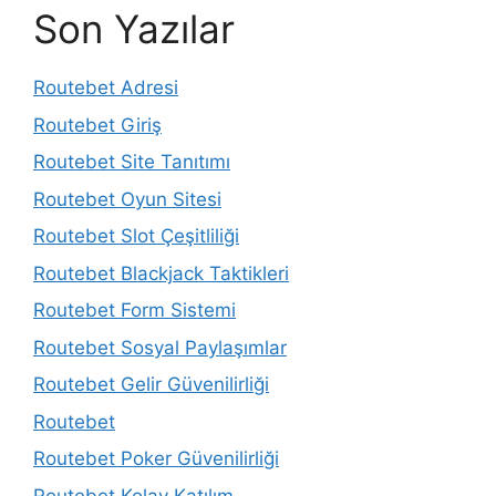
Son Yazılar
Routebet Adresi
Routebet Giriş
Routebet Site Tanıtımı
Routebet Oyun Sitesi
Routebet Slot Çeşitliliği
Routebet Blackjack Taktikleri
Routebet Form Sistemi
Routebet Sosyal Paylaşımlar
Routebet Gelir Güvenilirliği
Routebet
Routebet Poker Güvenilirliği
Routebet Kolay Katılım