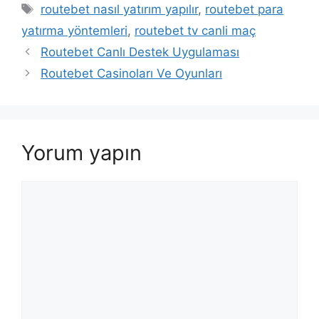
Etiketler
routebet nasıl yatırım yapılır
,
routebet para
yatırma yöntemleri
,
routebet tv canli maç
Routebet Canlı Destek Uygulaması
Routebet Casinoları Ve Oyunları
Yorum yapın
Yorum