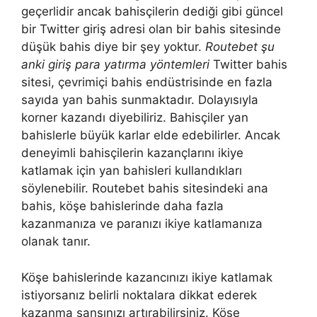
geçerlidir ancak bahisçilerin dediği gibi güncel
bir Twitter giriş adresi olan bir bahis sitesinde
düşük bahis diye bir şey yoktur.
Routebet şu
anki giriş para yatırma yöntemleri
Twitter bahis
sitesi, çevrimiçi bahis endüstrisinde en fazla
sayıda yan bahis sunmaktadır. Dolayısıyla
korner kazandı diyebiliriz. Bahisçiler yan
bahislerle büyük karlar elde edebilirler. Ancak
deneyimli bahisçilerin kazançlarını ikiye
katlamak için yan bahisleri kullandıkları
söylenebilir. Routebet bahis sitesindeki ana
bahis, köşe bahislerinde daha fazla
kazanmanıza ve paranızı ikiye katlamanıza
olanak tanır.
Köşe bahislerinde kazancınızı ikiye katlamak
istiyorsanız belirli noktalara dikkat ederek
kazanma şansınızı artırabilirsiniz. Köşe