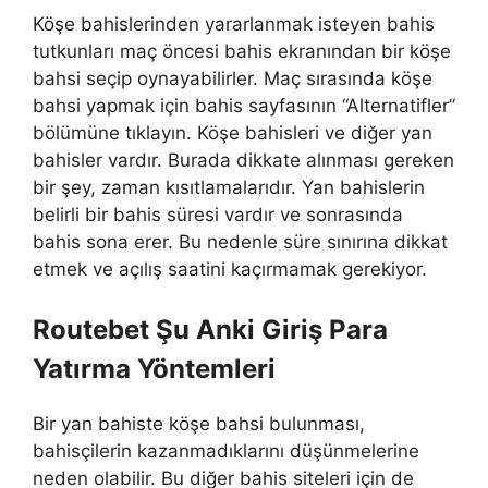
Köşe bahislerinden yararlanmak isteyen bahis
tutkunları maç öncesi bahis ekranından bir köşe
bahsi seçip oynayabilirler. Maç sırasında köşe
bahsi yapmak için bahis sayfasının “Alternatifler”
bölümüne tıklayın. Köşe bahisleri ve diğer yan
bahisler vardır. Burada dikkate alınması gereken
bir şey, zaman kısıtlamalarıdır. Yan bahislerin
belirli bir bahis süresi vardır ve sonrasında
bahis sona erer. Bu nedenle süre sınırına dikkat
etmek ve açılış saatini kaçırmamak gerekiyor.
Routebet Şu Anki Giriş Para
Yatırma Yöntemleri
Bir yan bahiste köşe bahsi bulunması,
bahisçilerin kazanmadıklarını düşünmelerine
neden olabilir. Bu diğer bahis siteleri için de