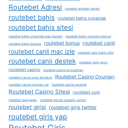
Routebet Adresi
routebet arkadaş daveti
routebet bahis
routebet bahis oynamak
routebet bahis sitesi
routebet bahis sitesinde maç oranları
routebet bahis sitesinin mevcut
routebet bonus
routebet canli
routebet bahsi kuponu
routebet canli maç izle
routebet canlı bahis ofisi
routebet canlı destek
routebet canlı yayın
routebet casino
routebet casino ayrıcalıkları
Routebet Casino Oyunları
routebet casino oyun altyapısı
routebet casino oyunları var
routebet casino severler
Routebet Casino Sitesi
routebet com
routebet faaliyetleri
routebet gerçek zamanlı yardım
routebet girisi
routebet giris twitter
routebet giris yap
Routebet Giriş