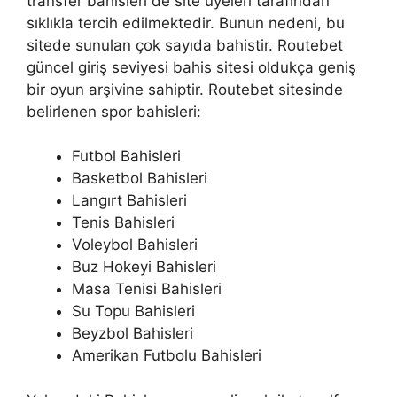
transfer bahisleri de site üyeleri tarafından
sıklıkla tercih edilmektedir. Bunun nedeni, bu
sitede sunulan çok sayıda bahistir. Routebet
güncel giriş seviyesi bahis sitesi oldukça geniş
bir oyun arşivine sahiptir. Routebet sitesinde
belirlenen spor bahisleri:
Futbol Bahisleri
Basketbol Bahisleri
Langırt Bahisleri
Tenis Bahisleri
Voleybol Bahisleri
Buz Hokeyi Bahisleri
Masa Tenisi Bahisleri
Su Topu Bahisleri
Beyzbol Bahisleri
Amerikan Futbolu Bahisleri