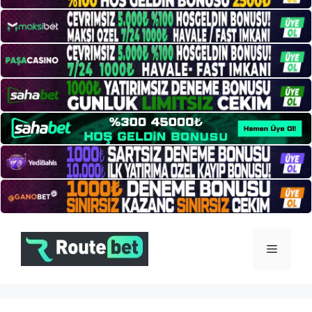
İçeriğe
atla
Menü