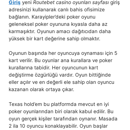
Giriş
yeni
Routebet casino oyunları sayfası
giriş
adresinizi kullanarak canlı bahis ofisimize
bağlanın. Karayipler’deki poker oyunu
geleneksel poker oyununa kıyasla daha az
karmaşıktır. Oyunun amacı dağıtıcıdan daha
yüksek bir kart değerine sahip olmaktır.
Oyunun başında her oyuncuya oynaması için 5
kart verilir. Bu oyunlar ana kurallara ve poker
kurallarına tabidir. Her oyuncunun kart
değiştirme özgürlüğü vardır. Oyun bittiğinde
eller açılır ve en değerli ele sahip olan oyuncu
kazanan olarak ortaya çıkar.
Texas hold’em bu platformda mevcut en iyi
poker oyunlarından biri olarak kabul edilir. Bu
oyun gerçek kişiler tarafından oynanır. Masada
2 ila 10 oyuncu konaklayabilir. Oyun başlar