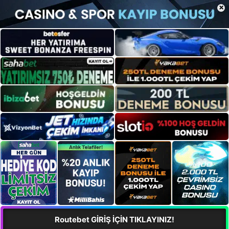
×
Routebet GİRİŞ İÇİN TIKLAYINIZ!