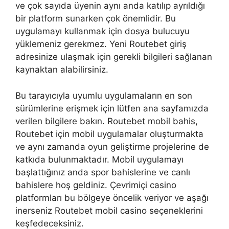
ve çok sayıda üyenin aynı anda katılıp ayrıldığı
bir platform sunarken çok önemlidir. Bu
uygulamayı kullanmak için dosya bulucuyu
yüklemeniz gerekmez. Yeni Routebet giriş
adresinize ulaşmak için gerekli bilgileri sağlanan
kaynaktan alabilirsiniz.
Bu tarayıcıyla uyumlu uygulamaların en son
sürümlerine erişmek için lütfen ana sayfamızda
verilen bilgilere bakın. Routebet mobil bahis,
Routebet için mobil uygulamalar oluşturmakta
ve aynı zamanda oyun geliştirme projelerine de
katkıda bulunmaktadır. Mobil uygulamayı
başlattığınız anda spor bahislerine ve canlı
bahislere hoş geldiniz. Çevrimiçi casino
platformları bu bölgeye öncelik veriyor ve aşağı
inerseniz Routebet mobil casino seçeneklerini
keşfedeceksiniz.