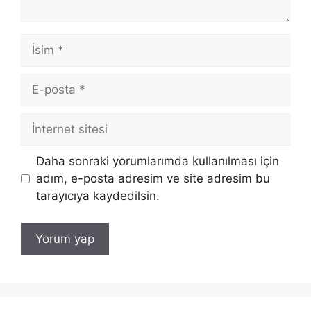
İsim
E-
posta
İnternet
sitesi
Daha sonraki yorumlarımda kullanılması için
adım, e-posta adresim ve site adresim bu
tarayıcıya kaydedilsin.