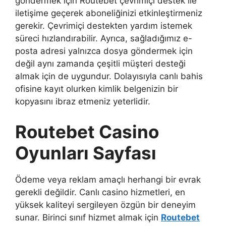
göndermek için Routebet çevrimiçi destek ile
iletişime geçerek aboneliğinizi etkinleştirmeniz
gerekir. Çevrimiçi destekten yardım istemek
süreci hızlandırabilir. Ayrıca, sağladığımız e-
posta adresi yalnızca dosya göndermek için
değil aynı zamanda çeşitli müşteri desteği
almak için de uygundur. Dolayısıyla canlı bahis
ofisine kayıt olurken kimlik belgenizin bir
kopyasını ibraz etmeniz yeterlidir.
Routebet Casino
Oyunları Sayfası
Ödeme veya reklam amaçlı herhangi bir evrak
gerekli değildir. Canlı casino hizmetleri, en
yüksek kaliteyi sergileyen özgün bir deneyim
sunar. Birinci sınıf hizmet almak için
Routebet