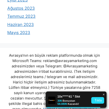
Eylül 2023
Ağustos 2023
Temmuz 2023
Haziran 2023
Mayıs 2023
Avrasya'nın en büyük reklam platformunda olmak için
Microsoft Teams:
reklam@avrasyamarketing.com
adresimizden veya Telegram: @Avrasyamarketing
adresimizden irtibat kurabilirsiniz. (Tek iletişim
adreslerimiz teams / telegram ve mail adresimizdir.
Harici hiçbir iletişim adresimiz bulunmamaktadır.
Lütfen itibar etmeyiniz.) Türkiye yasalarına göre 7258
sayılı kanun uyarınca yasa dışı bahis oynamanın
cezaları mevcuttur. Şu an bulunduğunuz site hiç bir
şekilde illegal bahis oyunları oynatmıyor ve oynamaya
aracı olmuyordur.
tambet
|
ovibet
|
gorabetbahis
|