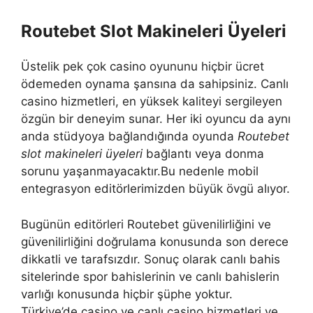
Routebet Slot Makineleri Üyeleri
Üstelik pek çok casino oyununu hiçbir ücret
ödemeden oynama şansına da sahipsiniz. Canlı
casino hizmetleri, en yüksek kaliteyi sergileyen
özgün bir deneyim sunar. Her iki oyuncu da aynı
anda stüdyoya bağlandığında oyunda
Routebet
slot makineleri üyeleri
bağlantı veya donma
sorunu yaşanmayacaktır.Bu nedenle mobil
entegrasyon editörlerimizden büyük övgü alıyor.
Bugünün editörleri Routebet güvenilirliğini ve
güvenilirliğini doğrulama konusunda son derece
dikkatli ve tarafsızdır. Sonuç olarak canlı bahis
sitelerinde spor bahislerinin ve canlı bahislerin
varlığı konusunda hiçbir şüphe yoktur.
Türkiye’de casino ve canlı casino hizmetleri ve