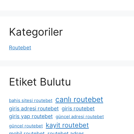
Kategoriler
Routebet
Etiket Bulutu
canlı routebet
bahis sitesi routebet
giris adresi routebet
giris routebet
giris yap routebet
güncel adresi routebet
kayit routebet
güncel routebet
mobil routebet
routebet adres