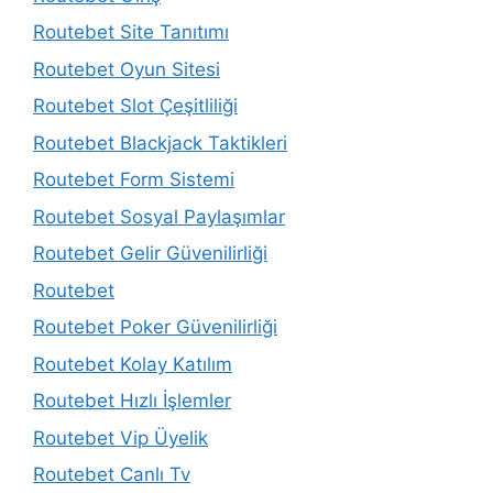
Routebet Site Tanıtımı
Routebet Oyun Sitesi
Routebet Slot Çeşitliliği
Routebet Blackjack Taktikleri
Routebet Form Sistemi
Routebet Sosyal Paylaşımlar
Routebet Gelir Güvenilirliği
Routebet
Routebet Poker Güvenilirliği
Routebet Kolay Katılım
Routebet Hızlı İşlemler
Routebet Vip Üyelik
Routebet Canlı Tv