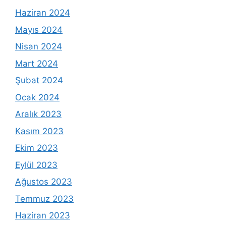
Haziran 2024
Mayıs 2024
Nisan 2024
Mart 2024
Şubat 2024
Ocak 2024
Aralık 2023
Kasım 2023
Ekim 2023
Eylül 2023
Ağustos 2023
Temmuz 2023
Haziran 2023