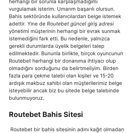
herhangi bir sorunla karşılaşmadığımı
vurgulamak isterim. Umarım başarılı olursun.
Bahis sektöründe kullanıcılardan belge istemek
adettir. Yine de
Routebet güncel giriş adresi
yönetimi müşterinin herhangi bir evrak sunmak
istemediğini fark etti. Bu nedenle, yalnızca
gerekli durumlarda üyelik belgeleri talep
edilmektedir. Bununla birlikte, birçok oyuncunun
Routebet herhangi bir donanıma ihtiyacı olup
olmadığını sorduğunu da belirtmeliyim. Birden
fazla para çekme talebi olan kişiler ve 15-20
ardışık makbuz sahibi olan müşterilerimiz belge
isteyebilir ancak biz bu sitede belge talebinde
bulunmuyoruz.
Routebet Bahis Sitesi
Routebet bir bahis sitesinin adını kağıt olmadan