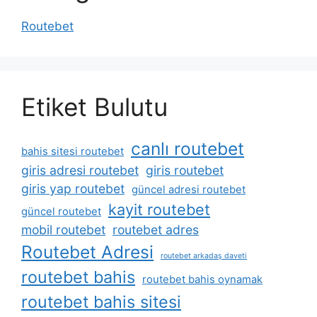
Routebet
Etiket Bulutu
canlı routebet
bahis sitesi routebet
giris adresi routebet
giris routebet
giris yap routebet
güncel adresi routebet
kayit routebet
güncel routebet
mobil routebet
routebet adres
Routebet Adresi
routebet arkadaş daveti
routebet bahis
routebet bahis oynamak
routebet bahis sitesi