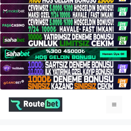
İçeriğe
atla
Menü