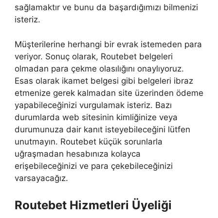
sağlamaktır ve bunu da başardığımızı bilmenizi
isteriz.
Müşterilerine herhangi bir evrak istemeden para
veriyor. Sonuç olarak, Routebet belgeleri
olmadan para çekme olasılığını onaylıyoruz.
Esas olarak ikamet belgesi gibi belgeleri ibraz
etmenize gerek kalmadan site üzerinden ödeme
yapabileceğinizi vurgulamak isteriz. Bazı
durumlarda web sitesinin kimliğinize veya
durumunuza dair kanıt isteyebileceğini lütfen
unutmayın. Routebet küçük sorunlarla
uğraşmadan hesabınıza kolayca
erişebileceğinizi ve para çekebileceğinizi
varsayacağız.
Routebet Hizmetleri Üyeliği