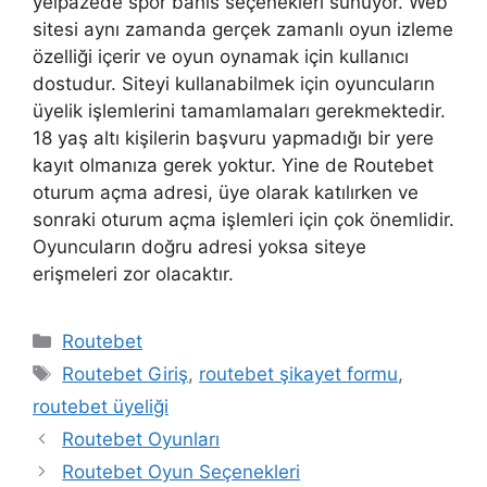
yelpazede spor bahis seçenekleri sunuyor. Web
sitesi aynı zamanda gerçek zamanlı oyun izleme
özelliği içerir ve oyun oynamak için kullanıcı
dostudur. Siteyi kullanabilmek için oyuncuların
üyelik işlemlerini tamamlamaları gerekmektedir.
18 yaş altı kişilerin başvuru yapmadığı bir yere
kayıt olmanıza gerek yoktur. Yine de Routebet
oturum açma adresi, üye olarak katılırken ve
sonraki oturum açma işlemleri için çok önemlidir.
Oyuncuların doğru adresi yoksa siteye
erişmeleri zor olacaktır.
Kategoriler
Routebet
Etiketler
Routebet Giriş
,
routebet şikayet formu
,
routebet üyeliği
Routebet Oyunları
Routebet Oyun Seçenekleri