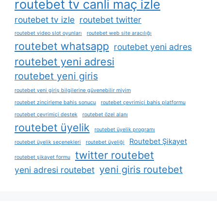
routebet tv canli maç izle
routebet tv izle
routebet twitter
routebet video slot oyunları
routebet web site aracılığı
routebet whatsapp
routebet yeni adres
routebet yeni adresi
routebet yeni giris
routebet yeni giriş bilgilerine güvenebilir miyim
routebet zincirleme bahis sonucu
routebet çevrimiçi bahis platformu
routebet çevrimiçi destek
routebet özel alanı
routebet üyelik
routebet üyelik programı
Routebet Şikayet
routebet üyelik seçenekleri
routebet üyeliği
twitter routebet
routebet şikayet formu
yeni giris routebet
yeni adresi routebet