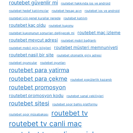
routebet güvenlir mi
routebet hakkında ios ve android
routebet hedef katılımcılar
routebet hesap açın
routebet i̇os ve android
routebet i̇çin genel kurallar nerede
routebet katılım
routebet kaç oldu
routebet kuponu
routebet maç izleme
routebet kuponunun sonuçları değişecek mi
routebet mevcut adresi
routebet mobil bağlantı
routebet müşteri memnuniyeti
routebet mobil giriş bilgileri
routebet nasil bir site
routebet otomatik giriş adresi
routebet oyuncular
routebet oyunları
routebet para yatirma
routebet para çekme
routebet popülerlik kazandı
routebet promosyon
routebet promosyon kodu
routebet sanal çekilişleri
routebet sitesi
routebet spor bahis platformu
routebet tv
routebet spor müsabakası
routebet tv canli maç