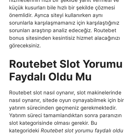
hizmetlerinin hızlı bir şekilde yanıt vermesi ve
küçük kusurları bile hızlı bir şekilde çözmesi
önemlidir. Ayrıca siteyi kullanırken aynı
sorunlarla karşılaşmamanız için karşılaştığınız
sorunları araştırıp analiz edeceğiz. Routebet
bonus sitesinden kesintisiz hizmet alacağınızı
göreceksiniz.
Routebet Slot Yorumu
Faydalı Oldu Mu
Routebet slot nasıl oynanır, slot makinelerinde
nasıl oynanır, sitede oyun oynayabilmek için bir
yatırım sürecinden geçmeniz gerekmektedir.
Yatırım süreci tamamlandıktan sonra paranızın
slot kategorisinde olması gerekir. Bu
kategorideki
Routebet slot yorumu faydalı oldu