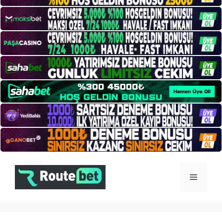
İçeriğe
atla
Menü