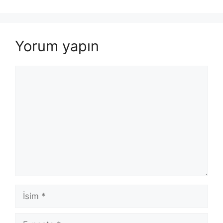
Yorum yapın
Yorum
İsim
E-