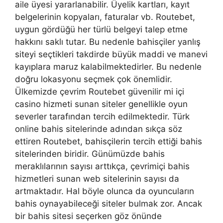
aile üyesi yararlanabilir. Üyelik kartları, kayıt
belgelerinin kopyaları, faturalar vb. Routebet,
uygun gördüğü her türlü belgeyi talep etme
hakkını saklı tutar. Bu nedenle bahisçiler yanlış
siteyi seçtikleri takdirde büyük maddi ve manevi
kayıplara maruz kalabilmektedirler. Bu nedenle
doğru lokasyonu seçmek çok önemlidir.
Ülkemizde çevrim Routebet güvenilir mi içi
casino hizmeti sunan siteler genellikle oyun
severler tarafından tercih edilmektedir. Türk
online bahis sitelerinde adından sıkça söz
ettiren Routebet, bahisçilerin tercih ettiği bahis
sitelerinden biridir. Günümüzde bahis
meraklılarının sayısı arttıkça, çevrimiçi bahis
hizmetleri sunan web sitelerinin sayısı da
artmaktadır. Hal böyle olunca da oyuncuların
bahis oynayabileceği siteler bulmak zor. Ancak
bir bahis sitesi seçerken göz önünde