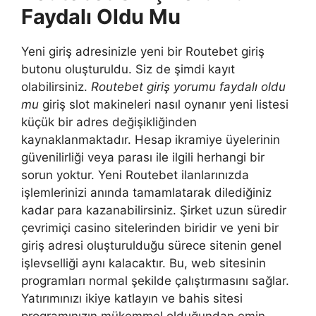
Faydalı Oldu Mu
Yeni giriş adresinizle yeni bir Routebet giriş
butonu oluşturuldu. Siz de şimdi kayıt
olabilirsiniz.
Routebet giriş yorumu faydalı oldu
mu
giriş slot makineleri nasıl oynanır yeni listesi
küçük bir adres değişikliğinden
kaynaklanmaktadır. Hesap ikramiye üyelerinin
güvenilirliği veya parası ile ilgili herhangi bir
sorun yoktur. Yeni Routebet ilanlarınızda
işlemlerinizi anında tamamlatarak dilediğiniz
kadar para kazanabilirsiniz. Şirket uzun süredir
çevrimiçi casino sitelerinden biridir ve yeni bir
giriş adresi oluşturulduğu sürece sitenin genel
işlevselliği aynı kalacaktır. Bu, web sitesinin
programları normal şekilde çalıştırmasını sağlar.
Yatırımınızı ikiye katlayın ve bahis sitesi
programınızın mükemmel olduğundan emin