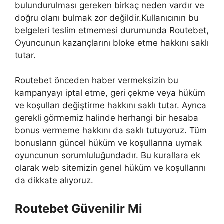
bulundurulması gereken birkaç neden vardır ve
doğru olanı bulmak zor değildir.Kullanıcının bu
belgeleri teslim etmemesi durumunda Routebet,
Oyuncunun kazançlarını bloke etme hakkını saklı
tutar.
Routebet önceden haber vermeksizin bu
kampanyayı iptal etme, geri çekme veya hüküm
ve koşulları değiştirme hakkını saklı tutar. Ayrıca
gerekli görmemiz halinde herhangi bir hesaba
bonus vermeme hakkını da saklı tutuyoruz. Tüm
bonusların güncel hüküm ve koşullarına uymak
oyuncunun sorumluluğundadır. Bu kurallara ek
olarak web sitemizin genel hüküm ve koşullarını
da dikkate alıyoruz.
Routebet Güvenilir Mi