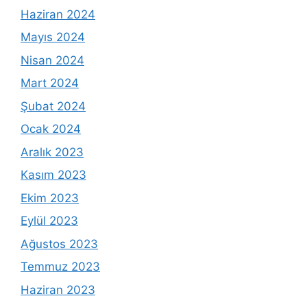
Haziran 2024
Mayıs 2024
Nisan 2024
Mart 2024
Şubat 2024
Ocak 2024
Aralık 2023
Kasım 2023
Ekim 2023
Eylül 2023
Ağustos 2023
Temmuz 2023
Haziran 2023