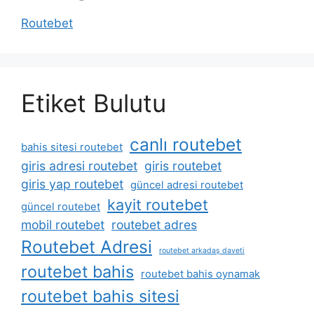
Routebet
Etiket Bulutu
canlı routebet
bahis sitesi routebet
giris adresi routebet
giris routebet
giris yap routebet
güncel adresi routebet
kayit routebet
güncel routebet
mobil routebet
routebet adres
Routebet Adresi
routebet arkadaş daveti
routebet bahis
routebet bahis oynamak
routebet bahis sitesi