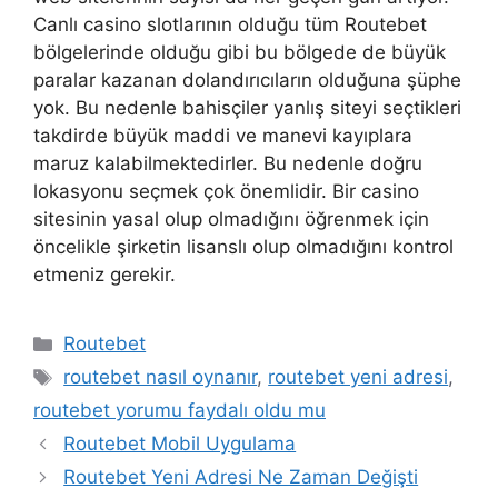
Canlı casino slotlarının olduğu tüm Routebet
bölgelerinde olduğu gibi bu bölgede de büyük
paralar kazanan dolandırıcıların olduğuna şüphe
yok. Bu nedenle bahisçiler yanlış siteyi seçtikleri
takdirde büyük maddi ve manevi kayıplara
maruz kalabilmektedirler. Bu nedenle doğru
lokasyonu seçmek çok önemlidir. Bir casino
sitesinin yasal olup olmadığını öğrenmek için
öncelikle şirketin lisanslı olup olmadığını kontrol
etmeniz gerekir.
Kategoriler
Routebet
Etiketler
routebet nasıl oynanır
,
routebet yeni adresi
,
routebet yorumu faydalı oldu mu
Routebet Mobil Uygulama
Routebet Yeni Adresi Ne Zaman Değişti