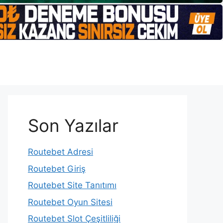
Son Yazılar
Routebet Adresi
Routebet Giriş
Routebet Site Tanıtımı
Routebet Oyun Sitesi
Routebet Slot Çeşitliliği