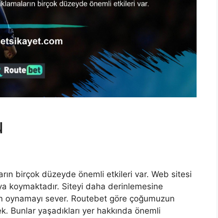
u
rın birçok düzeyde önemli etkileri var. Web sitesi
aya koymaktadır. Siteyi daha derinlemesine
an oynamayı sever. Routebet göre çoğumuzun
ek. Bunlar yaşadıkları yer hakkında önemli