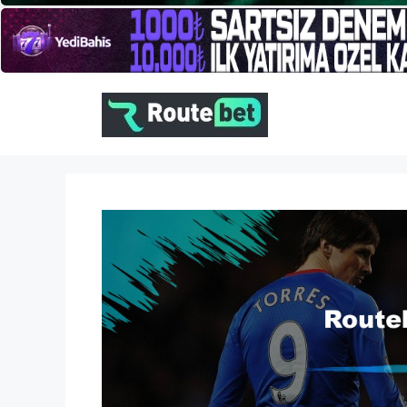
İçeriğe
atla