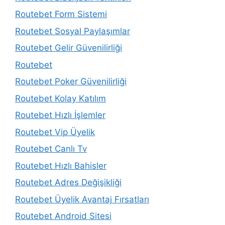
Routebet Form Sistemi
Routebet Sosyal Paylaşımlar
Routebet Gelir Güvenilirliği
Routebet
Routebet Poker Güvenilirliği
Routebet Kolay Katılım
Routebet Hızlı İşlemler
Routebet Vip Üyelik
Routebet Canlı Tv
Routebet Hızlı Bahisler
Routebet Adres Değişikliği
Routebet Üyelik Avantaj Fırsatları
Routebet Android Sitesi