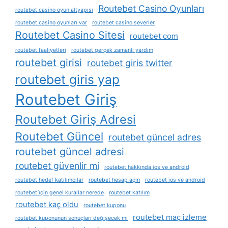
Routebet Casino Oyunları
routebet casino oyun altyapısı
routebet casino oyunları var
routebet casino severler
Routebet Casino Sitesi
routebet com
routebet faaliyetleri
routebet gerçek zamanlı yardım
routebet girisi
routebet giris twitter
routebet giris yap
Routebet Giriş
Routebet Giriş Adresi
Routebet Güncel
routebet güncel adres
routebet güncel adresi
routebet güvenlir mi
routebet hakkında ios ve android
routebet hedef katılımcılar
routebet hesap açın
routebet i̇os ve android
routebet i̇çin genel kurallar nerede
routebet katılım
routebet kaç oldu
routebet kuponu
routebet maç izleme
routebet kuponunun sonuçları değişecek mi