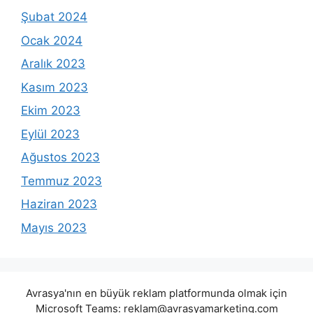
Şubat 2024
Ocak 2024
Aralık 2023
Kasım 2023
Ekim 2023
Eylül 2023
Ağustos 2023
Temmuz 2023
Haziran 2023
Mayıs 2023
Avrasya'nın en büyük reklam platformunda olmak için
Microsoft Teams:
reklam@avrasyamarketing.com