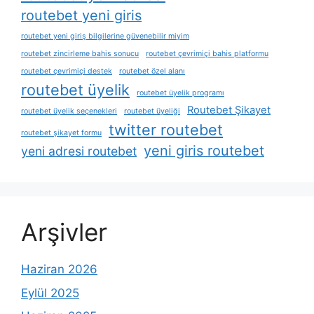
routebet yeni giris
routebet yeni giriş bilgilerine güvenebilir miyim
routebet zincirleme bahis sonucu
routebet çevrimiçi bahis platformu
routebet çevrimiçi destek
routebet özel alanı
routebet üyelik
routebet üyelik programı
Routebet Şikayet
routebet üyelik seçenekleri
routebet üyeliği
twitter routebet
routebet şikayet formu
yeni giris routebet
yeni adresi routebet
Arşivler
Haziran 2026
Eylül 2025