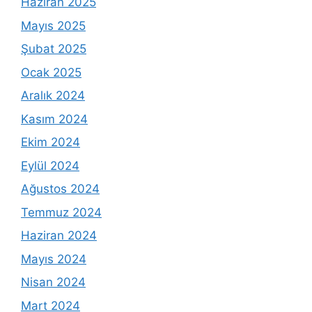
Haziran 2025
Mayıs 2025
Şubat 2025
Ocak 2025
Aralık 2024
Kasım 2024
Ekim 2024
Eylül 2024
Ağustos 2024
Temmuz 2024
Haziran 2024
Mayıs 2024
Nisan 2024
Mart 2024