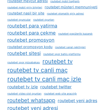
routebet mevcut adresi
routebet mobil bağlantı
routebet müşteri memnuniyeti
routebet mobil giriş bilgileri
routebet nasil bir site
routebet otomatik giriş adresi
routebet oyuncular
routebet oyunları
routebet para yatirma
routebet para çekme
routebet popülerlik kazandı
routebet promosyon
routebet promosyon kodu
routebet sanal çekilişleri
routebet sitesi
routebet spor bahis platformu
routebet tv
routebet spor müsabakası
routebet tv canli maç
routebet tv canli maç izle
routebet tv izle
routebet twitter
routebet video slot oyunları
routebet web site aracılığı
routebet whatsapp
routebet yeni adres
routebet yeni adresi