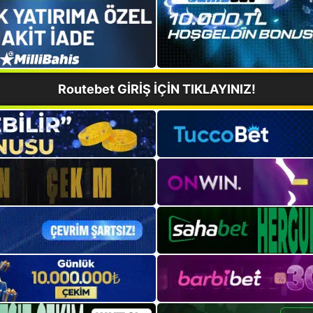
Routebet GİRİŞ İÇİN TIKLAYINIZ!