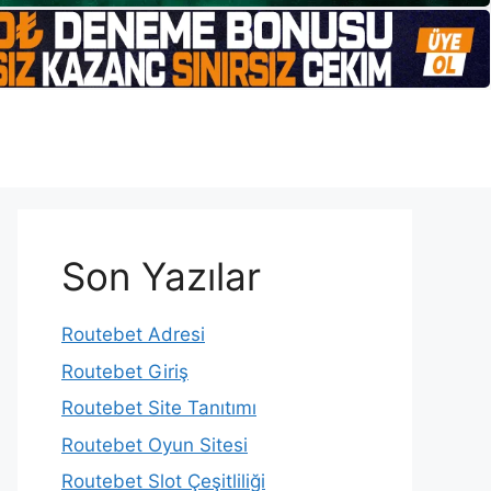
Son Yazılar
Routebet Adresi
Routebet Giriş
Routebet Site Tanıtımı
Routebet Oyun Sitesi
Routebet Slot Çeşitliliği