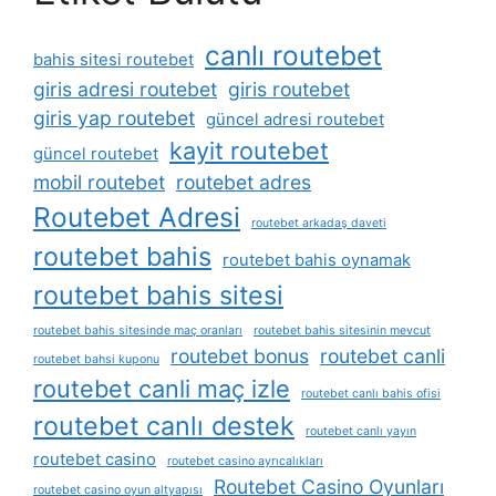
canlı routebet
bahis sitesi routebet
giris adresi routebet
giris routebet
giris yap routebet
güncel adresi routebet
kayit routebet
güncel routebet
mobil routebet
routebet adres
Routebet Adresi
routebet arkadaş daveti
routebet bahis
routebet bahis oynamak
routebet bahis sitesi
routebet bahis sitesinde maç oranları
routebet bahis sitesinin mevcut
routebet bonus
routebet canli
routebet bahsi kuponu
routebet canli maç izle
routebet canlı bahis ofisi
routebet canlı destek
routebet canlı yayın
routebet casino
routebet casino ayrıcalıkları
Routebet Casino Oyunları
routebet casino oyun altyapısı