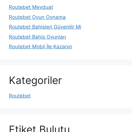
Routebet Mevduat
Routebet Oyun Oynama
Routebet Bahisleri Güvenilir Mi
Routebet Bahis Oyunları
Routebet Mobil İle Kazanın
Kategoriler
Routebet
Etiket Bulutu