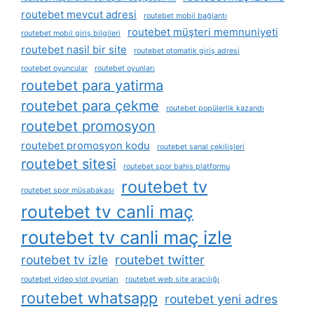
routebet mevcut adresi
routebet mobil bağlantı
routebet müşteri memnuniyeti
routebet mobil giriş bilgileri
routebet nasil bir site
routebet otomatik giriş adresi
routebet oyuncular
routebet oyunları
routebet para yatirma
routebet para çekme
routebet popülerlik kazandı
routebet promosyon
routebet promosyon kodu
routebet sanal çekilişleri
routebet sitesi
routebet spor bahis platformu
routebet tv
routebet spor müsabakası
routebet tv canli maç
routebet tv canli maç izle
routebet tv izle
routebet twitter
routebet video slot oyunları
routebet web site aracılığı
routebet whatsapp
routebet yeni adres