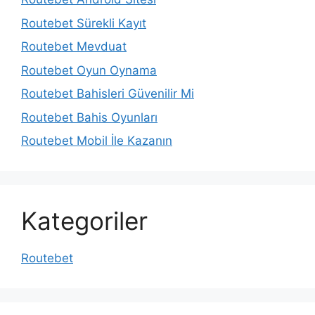
Routebet Sürekli Kayıt
Routebet Mevduat
Routebet Oyun Oynama
Routebet Bahisleri Güvenilir Mi
Routebet Bahis Oyunları
Routebet Mobil İle Kazanın
Kategoriler
Routebet