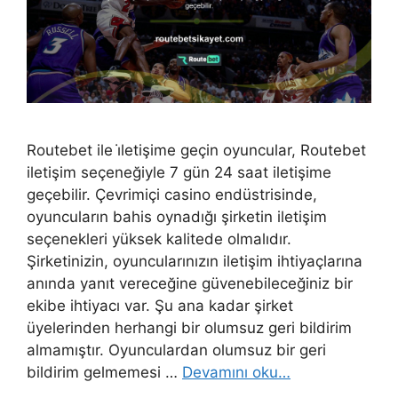
Routebet ile i̇letişime geçin oyuncular, Routebet
iletişim seçeneğiyle 7 gün 24 saat iletişime
geçebilir. Çevrimiçi casino endüstrisinde,
oyuncuların bahis oynadığı şirketin iletişim
seçenekleri yüksek kalitede olmalıdır.
Şirketinizin, oyuncularınızın iletişim ihtiyaçlarına
anında yanıt vereceğine güvenebileceğiniz bir
ekibe ihtiyacı var. Şu ana kadar şirket
üyelerinden herhangi bir olumsuz geri bildirim
almamıştır. Oyunculardan olumsuz bir geri
bildirim gelmemesi …
Devamını oku…