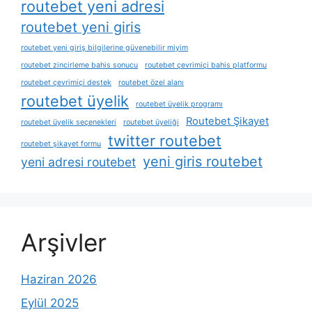
routebet yeni adresi
routebet yeni giris
routebet yeni giriş bilgilerine güvenebilir miyim
routebet zincirleme bahis sonucu
routebet çevrimiçi bahis platformu
routebet çevrimiçi destek
routebet özel alanı
routebet üyelik
routebet üyelik programı
Routebet Şikayet
routebet üyelik seçenekleri
routebet üyeliği
twitter routebet
routebet şikayet formu
yeni giris routebet
yeni adresi routebet
Arşivler
Haziran 2026
Eylül 2025