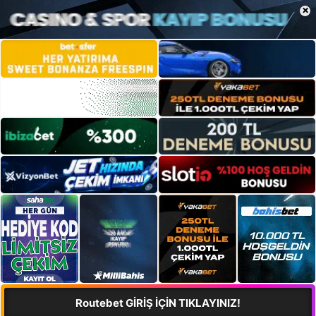
×
Routebet GİRİŞ İÇİN TIKLAYINIZ!