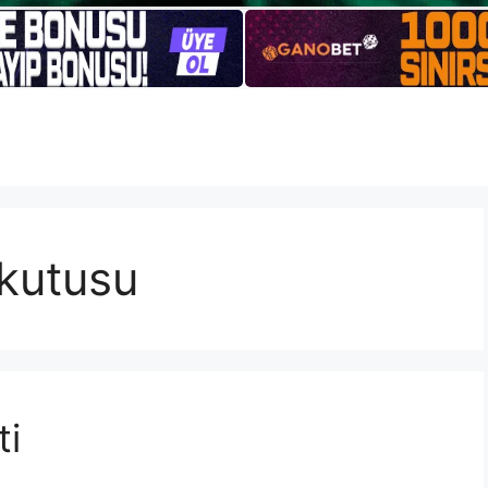
 kutusu
ti