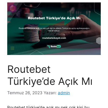
Routebet
Türkiye’de Açık Mı
Temmuz 26, 2023
Yazarı:
admin
Routebet türkiye’de açık mı pek çok kişi bu