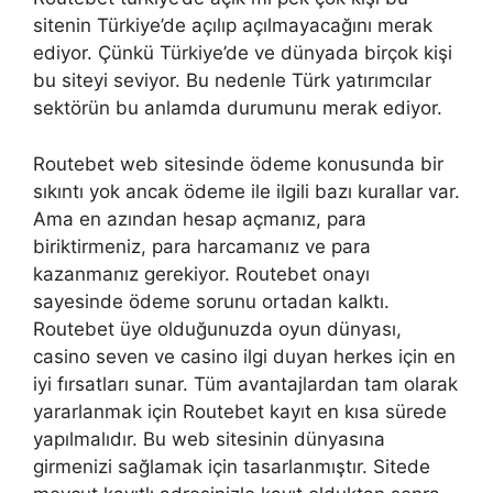
sitenin Türkiye’de açılıp açılmayacağını merak
ediyor. Çünkü Türkiye’de ve dünyada birçok kişi
bu siteyi seviyor. Bu nedenle Türk yatırımcılar
sektörün bu anlamda durumunu merak ediyor.
Routebet web sitesinde ödeme konusunda bir
sıkıntı yok ancak ödeme ile ilgili bazı kurallar var.
Ama en azından hesap açmanız, para
biriktirmeniz, para harcamanız ve para
kazanmanız gerekiyor. Routebet onayı
sayesinde ödeme sorunu ortadan kalktı.
Routebet üye olduğunuzda oyun dünyası,
casino seven ve casino ilgi duyan herkes için en
iyi fırsatları sunar. Tüm avantajlardan tam olarak
yararlanmak için Routebet kayıt en kısa sürede
yapılmalıdır. Bu web sitesinin dünyasına
girmenizi sağlamak için tasarlanmıştır. Sitede