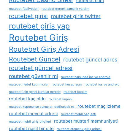
routebet com
routebet faaliyetleri
routebet gerçek zamanlı yardım
routebet girisi
routebet giris twitter
routebet giris yap
Routebet Giriş
Routebet Giriş Adresi
Routebet Güncel
routebet güncel adres
routebet güncel adresi
routebet güvenlir mi
routebet hakkında ios ve android
routebet hedef katılımcılar
routebet hesap açın
routebet i̇os ve android
routebet i̇çin genel kurallar nerede
routebet katılım
routebet kaç oldu
routebet kuponu
routebet maç izleme
routebet kuponunun sonuçları değişecek mi
routebet mevcut adresi
routebet mobil bağlantı
routebet müşteri memnuniyeti
routebet mobil giriş bilgileri
routebet nasil bir site
routebet otomatik giriş adresi