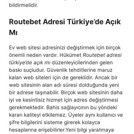
bildirmelidir.
Routebet Adresi Türkiye’de Açık
Mı
Ev web sitesi adresinizi değiştirmek için birçok
önemli neden vardır. Hükümet
Routebet adresi
türkiye’de açık mı
düzenleyicilerinden gelen
baskı suçludur. Güvenlik tehditlerine maruz
kalan web siteleri için de gereklidir. Ancak bir
web sitesinin alan adı süresi dolduğunda yeni
bir adrese taşınabilir. Birçok web sitesinin daha
iyi ve kesintisiz hizmet için adres değiştirmesi
gerekmektedir. Bahis sağlayıcının bu yöndeki
kararı kaliteyi etkilemez. Üyeler aynı kullanıcı ve
şifre bilgilerini sisteme girerek kolayca
hesaplarına erişebilirler.Yeni bilgi yaratmaya