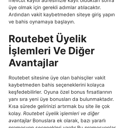
mevcut kayıtlı adresinizle kayıt olduktan sonra
üye olmak için gerekli adımlar atılacaktır.
Ardından vakit kaybetmeden siteye giriş yapın
ve bahis oynamaya başlayın.
Routebet Üyelik
İşlemleri Ve Diğer
Avantajlar
Routebet sitesine üye olan bahisçiler vakit
kaybetmeden bahis seçeneklerini kolayca
keşfedebilirler. Oyuna özel bonus fırsatlarının
yanı sıra yeni üye bonusları da bulunmaktadır.
Kısa sürede gelirinizi artırmak bu site ile çok
kolay.
Routebet üyelik i̇şlemleri ve diğer
avantajlar
Bonuslara ek olarak, bazı yararlı
promosyon seçenekleri vardır.Bu promosyonlar