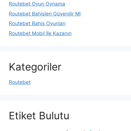
Routebet Oyun Oynama
Routebet Bahisleri Güvenilir Mi
Routebet Bahis Oyunları
Routebet Mobil İle Kazanın
Kategoriler
Routebet
Etiket Bulutu