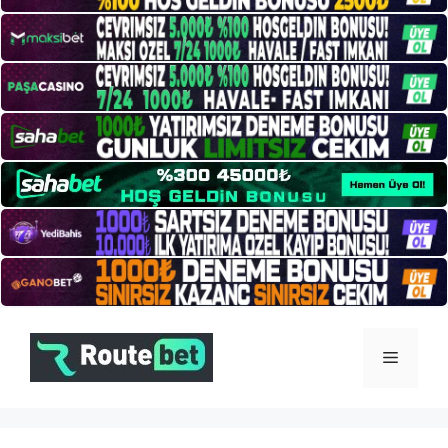
İçeriğe
atla
Menü