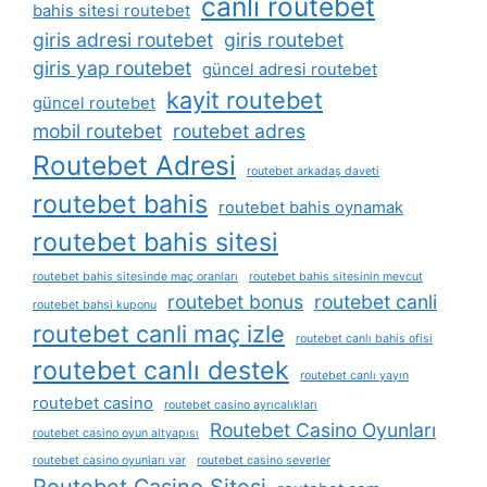
canlı routebet
bahis sitesi routebet
giris adresi routebet
giris routebet
giris yap routebet
güncel adresi routebet
kayit routebet
güncel routebet
mobil routebet
routebet adres
Routebet Adresi
routebet arkadaş daveti
routebet bahis
routebet bahis oynamak
routebet bahis sitesi
routebet bahis sitesinde maç oranları
routebet bahis sitesinin mevcut
routebet bonus
routebet canli
routebet bahsi kuponu
routebet canli maç izle
routebet canlı bahis ofisi
routebet canlı destek
routebet canlı yayın
routebet casino
routebet casino ayrıcalıkları
Routebet Casino Oyunları
routebet casino oyun altyapısı
routebet casino oyunları var
routebet casino severler
Routebet Casino Sitesi