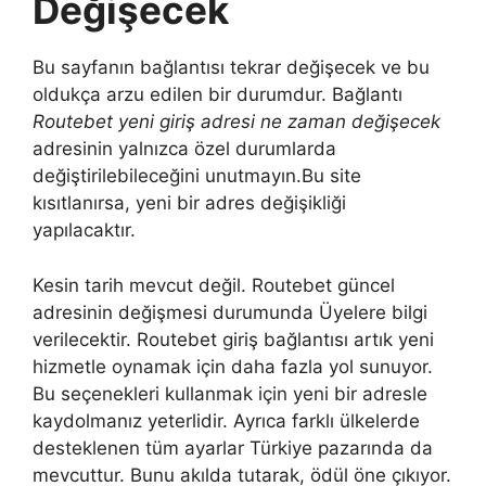
Değişecek
Bu sayfanın bağlantısı tekrar değişecek ve bu
oldukça arzu edilen bir durumdur. Bağlantı
Routebet yeni giriş adresi ne zaman değişecek
adresinin yalnızca özel durumlarda
değiştirilebileceğini unutmayın.Bu site
kısıtlanırsa, yeni bir adres değişikliği
yapılacaktır.
Kesin tarih mevcut değil. Routebet güncel
adresinin değişmesi durumunda Üyelere bilgi
verilecektir. Routebet giriş bağlantısı artık yeni
hizmetle oynamak için daha fazla yol sunuyor.
Bu seçenekleri kullanmak için yeni bir adresle
kaydolmanız yeterlidir. Ayrıca farklı ülkelerde
desteklenen tüm ayarlar Türkiye pazarında da
mevcuttur. Bunu akılda tutarak, ödül öne çıkıyor.