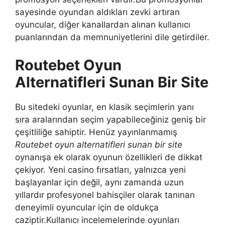
sayesinde oyundan aldıkları zevki artıran
oyuncular, diğer kanallardan alınan kullanıcı
puanlarından da memnuniyetlerini dile getirdiler.
Routebet Oyun
Alternatifleri Sunan Bir Site
Bu sitedeki oyunlar, en klasik seçimlerin yanı
sıra aralarından seçim yapabileceğiniz geniş bir
çeşitliliğe sahiptir. Henüz yayınlanmamış
Routebet oyun alternatifleri sunan bir site
oynanışa ek olarak oyunun özellikleri de dikkat
çekiyor. Yeni casino fırsatları, yalnızca yeni
başlayanlar için değil, aynı zamanda uzun
yıllardır profesyonel bahisçiler olarak tanınan
deneyimli oyuncular için de oldukça
caziptir.Kullanıcı incelemelerinde oyunları