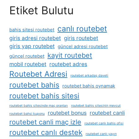
Etiket Bulutu
canlı routebet
bahis sitesi routebet
giris adresi routebet
giris routebet
giris yap routebet
güncel adresi routebet
kayit routebet
güncel routebet
mobil routebet
routebet adres
Routebet Adresi
routebet arkadaş daveti
routebet bahis
routebet bahis oynamak
routebet bahis sitesi
routebet bahis sitesinde maç oranları
routebet bahis sitesinin mevcut
routebet bonus
routebet canli
routebet bahsi kuponu
routebet canli maç izle
routebet canlı bahis ofisi
routebet canlı destek
routebet canlı yayın