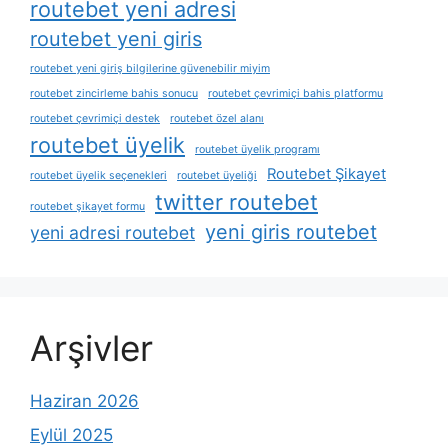
routebet yeni adresi
routebet yeni giris
routebet yeni giriş bilgilerine güvenebilir miyim
routebet zincirleme bahis sonucu
routebet çevrimiçi bahis platformu
routebet çevrimiçi destek
routebet özel alanı
routebet üyelik
routebet üyelik programı
Routebet Şikayet
routebet üyelik seçenekleri
routebet üyeliği
twitter routebet
routebet şikayet formu
yeni giris routebet
yeni adresi routebet
Arşivler
Haziran 2026
Eylül 2025