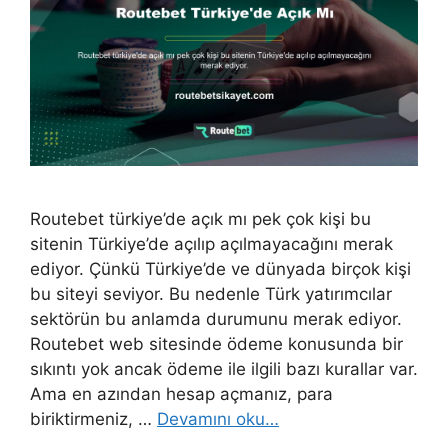
Routebet türkiye’de açık mı pek çok kişi bu
sitenin Türkiye’de açılıp açılmayacağını merak
ediyor. Çünkü Türkiye’de ve dünyada birçok kişi
bu siteyi seviyor. Bu nedenle Türk yatırımcılar
sektörün bu anlamda durumunu merak ediyor.
Routebet web sitesinde ödeme konusunda bir
sıkıntı yok ancak ödeme ile ilgili bazı kurallar var.
Ama en azından hesap açmanız, para
biriktirmeniz, …
Devamını oku…