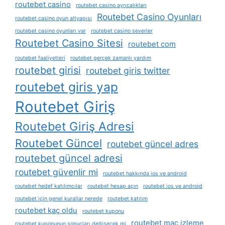
routebet casino
routebet casino ayrıcalıkları
Routebet Casino Oyunları
routebet casino oyun altyapısı
routebet casino oyunları var
routebet casino severler
Routebet Casino Sitesi
routebet com
routebet faaliyetleri
routebet gerçek zamanlı yardım
routebet girisi
routebet giris twitter
routebet giris yap
Routebet Giriş
Routebet Giriş Adresi
Routebet Güncel
routebet güncel adres
routebet güncel adresi
routebet güvenlir mi
routebet hakkında ios ve android
routebet hedef katılımcılar
routebet hesap açın
routebet i̇os ve android
routebet i̇çin genel kurallar nerede
routebet katılım
routebet kaç oldu
routebet kuponu
routebet maç izleme
routebet kuponunun sonuçları değişecek mi